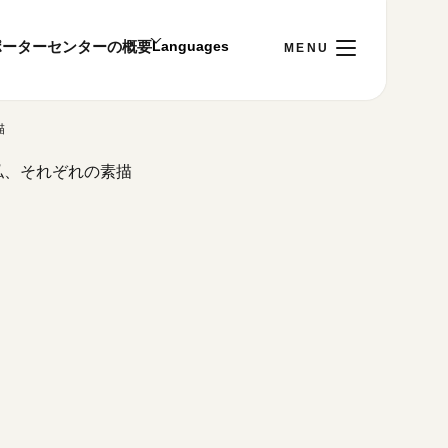
ポーター
センターの概要
素描
日
[木]
ご利用案内
、私、それぞれの素描
～22:00
00まで／ギャラリー・図書室・情報コーナーは
1:00～18:00まで営業
&プライバシーポリシー
S