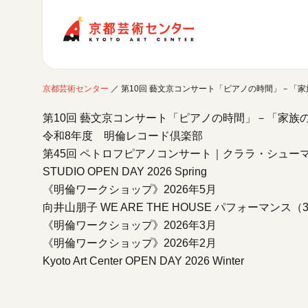
京都芸術センター
京都芸術センター
／
第10回 藝文京コンサート「ピアノの時間」－
ご利用案内
第10回 藝文京コンサート「ピアノの時間」－「家
開館時間・アクセシビリティ
令和8年度 明倫レコード倶楽部
イベントに参加する
フロアガイド
第45回 ペトロフピアノコンサート｜クララ・シュー
交通アクセス
開催中のイベント
STUDIO OPEN DAY 2026 Spring
図書室・情報コーナー
制作室を使う
月間スケジュール
カフェ・ショップ
《明倫ワークショップ》2026年5月
これまでのイベント
よくあるご質問
向井山朋子 WE ARE THE HOUSE パフォーマンス
制作室について
センターのプログラム・事業
取材／視察・見学／撮影
公募情報
《明倫ワークショップ》2026年3月
制作室の使用方法・募集要項
制作室の設備
《明倫ワークショップ》2026年2月
Kyoto Art Center OPEN DAY 2026 Winter