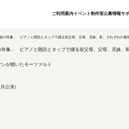
ご利用案内
イベント
制作室
公募情報
サ
「家族の肖像」 ピアノと朗読とタップで綴る祖父母、父母、兄妹、私、それぞれの
8
6
ボランティア・サポーター
月
2026
年
族の肖像」 ピアノと朗読とタップで綴る祖父母、父母、兄妹
本日開館 10:00
ボランティア
※チケット窓口は18:
京都芸術センターについて
KACサポーター
20:00まで／カフェは1
マンが聴いたモーツァルト
京都芸術センターってどんなところ？
京都芸術センターの歩み
チケット情報
概要・理念・運営体制
お知らせ
（3月公演）
連携事業のご案内
お問い合わせ
閲覧支援
サイトポリシー
オフィシャルSN