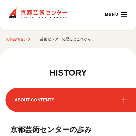
京都芸術センター
京都芸術センター
／
芸術センターの歴史とこれから
English
本日開館 10:00～22:00
HISTORY
※チケット窓口は18:00まで／ギャラリー・図書室・情報コーナーは20:00まで／カ
フェは11:00～18:00まで営業
ABOUT CONTENTS
ご利用案内
開館時間・アクセシビリティ
京都芸術センターを知る
イベントに参加する
フロアガイド
京都芸術センターの歩み
交通アクセス
京都芸術センターの歩み