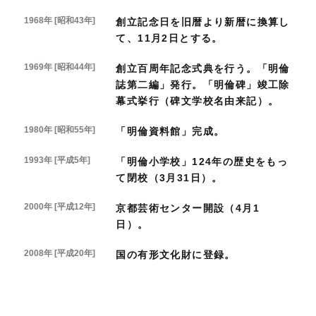
1968年 [昭和43年]
創立記念日を旧暦より新暦に換算し
て、11月2日とする。
1969年 [昭和44年]
創立百周年記念式典を行う。「明倫
誌第二編」発行。「明倫碑」竣工除
幕式挙行（碑文学校名由来記）。
1980年 [昭和55年]
「明倫資料館」完成。
1993年 [平成5年]
「明倫小学校」124年の歴史をもっ
て閉校（3月31日）。
2000年 [平成12年]
京都芸術センター開設（4月1
日）。
2008年 [平成20年]
国の有形文化財に登録。