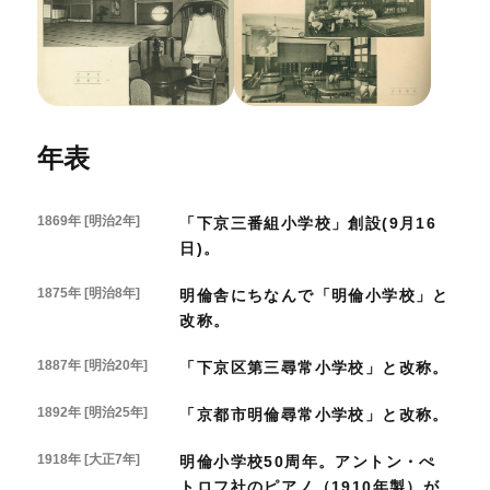
年表
1869年 [明治2年]
「下京三番組小学校」創設(9月16
日)。
1875年 [明治8年]
明倫舎にちなんで「明倫小学校」と
改称。
1887年 [明治20年]
「下京区第三尋常小学校」と改称。
1892年 [明治25年]
「京都市明倫尋常小学校」と改称。
1918年 [大正7年]
明倫小学校50周年。アントン・ぺ
トロフ社のピアノ（1910年製）が