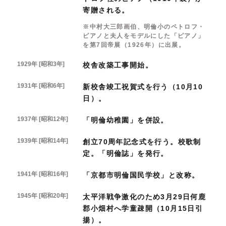
寄贈される。
※中村大三郎画伯、明倫小のペトロフ・
ピアノと夫人をモデルにした「ピアノ」
を第7回帝展（1926年）に出展。
1929年 [昭和3年]
校舎改築工事開始。
1931年 [昭和6年]
新校舎竣工祝賀式を行う（10月10
日）。
1937年 [昭和12年]
「明倫幼稚園」を併設。
1939年 [昭和14年]
創立70周年記念式を行う。校歌制
定。「明倫誌」を発行。
1941年 [昭和16年]
「京都市明倫国民学校」と改称。
1945年 [昭和20年]
太平洋戦争激化のため3月29日何鹿
郡小畑村へ学童疎開（10月15日引
揚）。