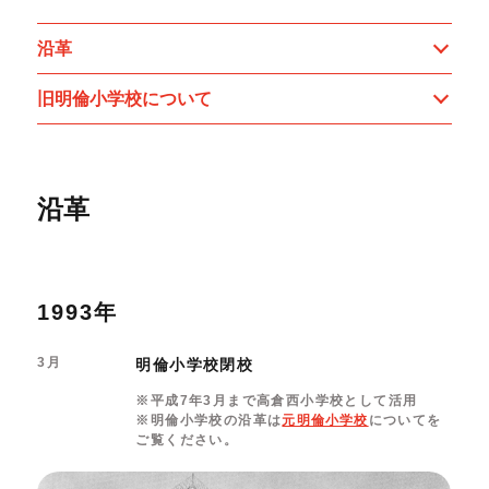
開催中のイベント
図書室・情報コーナー
制作室を使う
月間スケジュール
カフェ・ショップ
沿革
概要・理念・運営体制
これまでのイベント
よくあるご質問
制作室について
センターのプログラム・事業
取材／視察・見学／撮影
公募情報
制作室の使用方法・募集要項
旧明倫小学校について
刊行物
制作室の設備
ボランティア・サポーター
連携事業
ボランティア
沿革
京都芸術センターについて
KACサポーター
京都芸術センターってどんなところ？
チケット情報
京都芸術センターの歩み
1993年
お知らせ
概要・理念・運営体制
お問い合わせ
連携事業のご案内
3月
明倫小学校閉校
閲覧支援
サイトポリシー&プライバシーポリシー
※平成7年3月まで高倉西小学校として活用
※明倫小学校の沿革は
元明倫小学校
についてを
ご覧ください。
オフィシャルSNS