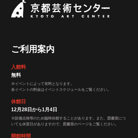
開催中のイベント
京都芸術セ
図書室・情報コーナー
制作室を使う
月間スケジュール
カフェ・ショップ
これまでのイベント
よくあるご質問
制作室について
センターのプログラム・事業
取材／視察・見学／撮影
公募情報
制作室の使用方法・募集要項
制作室の設備
ボランティア・サポーター
ご利用案内
ボランティア
京都芸術センターについて
KACサポーター
入館料
無料
京都芸術センターってどんなところ？
チケット情報
京都芸術センターの歩み
※イベントによって有料となります。
お知らせ
各イベントの料金はイベントスケジュールをご覧ください。
概要・理念・運営体制
お問い合わせ
連携事業のご案内
休館日
閲覧支援
12月28日から1月4日
サイトポリシー&プライバシーポリシー
※設備点検等のため臨時休館することがあります。また、図書室につ
いても休室日がありますので、図書室のページをご覧ください。
オフィシャルSNS
開館時間