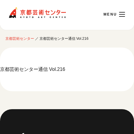
京都芸術センター
京都芸術センター
／
京都芸術センター通信 Vol.216
English
本日開館 10:00～22:00
京都芸術センター通信 Vol.216
※チケット窓口は18:00まで／ギャラリー・図書室・情報コーナーは20:00まで／カ
フェは11:00～18:00まで営業
ご利用案内
開館時間・アクセシビリティ
イベントに参加する
フロアガイド
交通アクセス