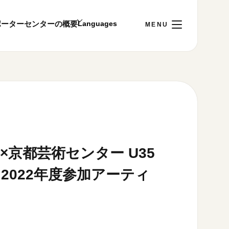
ポーター
センターの概要
日
[土]
ご利用案内
～22:00
00まで／ギャラリー・図書室・情報コーナーは
1:00～18:00まで営業
×京都芸術センター U35
 2022年度参加アーティ
&プライバシーポリシー
S