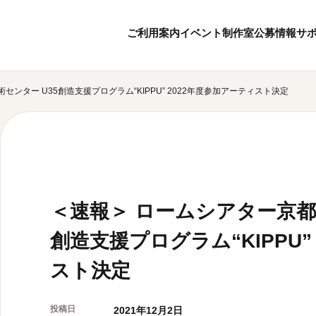
ご利用案内
イベント
制作室
公募情報
サ
ンター U35創造支援プログラム“KIPPU” 2022年度参加アーティスト決定
8
8
ボランティア・サポーター
月
2026
年
本日開館 10:00
ボランティア
※チケット窓口は18:
京都芸術センターについて
KACサポーター
20:00まで／カフェは1
京都芸術センターってどんなところ？
京都芸術センターの歩み
チケット情報
概要・理念・運営体制
＜速報＞ ロームシアター京都
お知らせ
連携事業のご案内
お問い合わせ
創造支援プログラム“KIPPU”
閲覧支援
サイトポリシー
スト決定
オフィシャルSN
投稿日
2021年12月2日