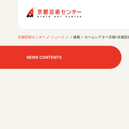
京都芸術センター
京都芸術センター
／
ニュース
／
＜速報＞ ロームシアター京都×京都芸術セ
ご利用案内
開館時間・アクセシビリティ
NEWS CONTENTS
イベントに参加する
フロアガイド
交通アクセス
開催中のイベント
図書室・情報コーナー
制作室を使う
月間スケジュール
カフェ・ショップ
これまでのイベント
よくあるご質問
制作室について
センターのプログラム・事業
取材／視察・見学／撮影
公募情報
制作室の使用方法・募集要項
制作室の設備