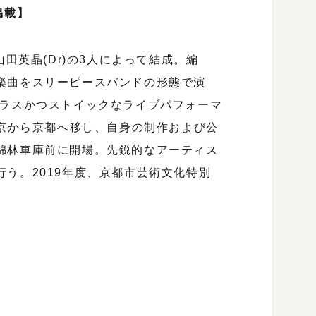
掲載】
)、山田英晶(Dr)の3人によって結成。編
楽曲をスリーピースバンドの形態で演
モラスかつストイックなライブパフォーマ
東京から京都へ移し、自身の制作および公
錦林車庫前に開場。先鋭的なアーティス
う。2019年度、京都市芸術文化特別