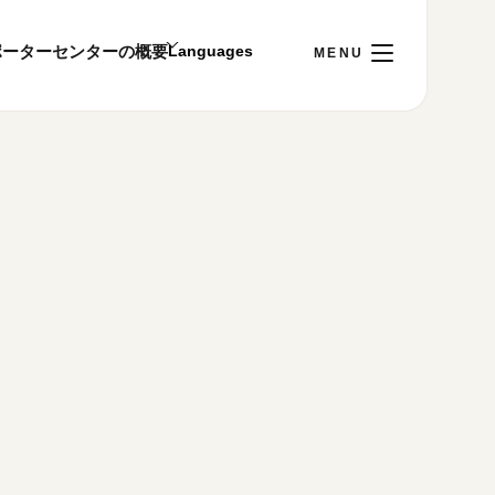
ポーター
センターの概要
日
[土]
ご利用案内
～22:00
00まで／ギャラリー・図書室・情報コーナーは
1:00～18:00まで営業
&プライバシーポリシー
S