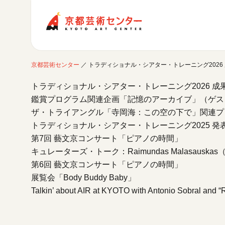
京都芸術センター
京都芸術センター
／
トラディショナル・シアター・トレーニング2026
ご利用案内
トラディショナル・シアター・トレーニング2026 成
開館時間・アクセシビリティ
鑑賞プログラム関連企画「記憶のアーカイブ」（ゲス
イベントに参加する
フロアガイド
ザ・トライアングル「寺岡海：この空の下で」関連プ
交通アクセス
開催中のイベント
トラディショナル・シアター・トレーニング2025 発
図書室・情報コーナー
制作室を使う
月間スケジュール
カフェ・ショップ
第7回 藝文京コンサート「ピアノの時間」
これまでのイベント
よくあるご質問
キュレーターズ・トーク：Raimundas Malasau
制作室について
センターのプログラム・事業
取材／視察・見学／撮影
公募情報
第6回 藝文京コンサート「ピアノの時間」
制作室の使用方法・募集要項
制作室の設備
展覧会「Body Buddy Baby」
Talkin’ about AIR at KYOTO with Antonio Sobral and 