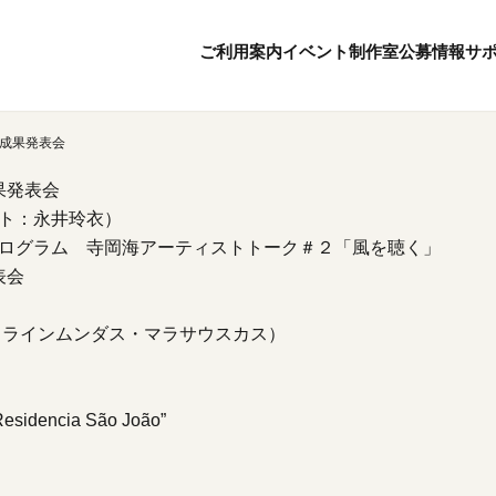
ご利用案内
イベント
制作室
公募情報
サ
 成果発表会
8
8
ボランティア・サポーター
月
2026
年
果発表会
本日開館 10:00
ボランティア
※チケット窓口は18:
ト：永井玲衣）
京都芸術センターについて
KACサポーター
20:00まで／カフェは1
ログラム 寺岡海アーティストトーク＃２「風を聴く」
京都芸術センターってどんなところ？
表会
京都芸術センターの歩み
チケット情報
概要・理念・運営体制
お知らせ
skas（ラインムンダス・マラサウスカス）
連携事業のご案内
お問い合わせ
閲覧支援
サイトポリシー
“Residencia São João”
オフィシャルSN