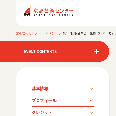
京都芸術センター
京都芸術センター
／
イベント
／
第157回明倫茶会「生鶴（いきづる）
ご利用案内
開館時間・アクセシビリティ
EVENT CONTENTS
イベントに参加する
フロアガイド
交通アクセス
開催中のイベント
図書室・情報コーナー
制作室を使う
開催中のイベント
月間スケジュール
カフェ・ショップ
これまでのイベント
よくあるご質問
制作室について
センターのプログラム・事業
月間スケジュール
取材／視察・見学／撮影
公募情報
制作室の使用方法・募集要項
基本情報
制作室の設備
これまでのイベント
プロフィール
プログラム・事業
クレジット