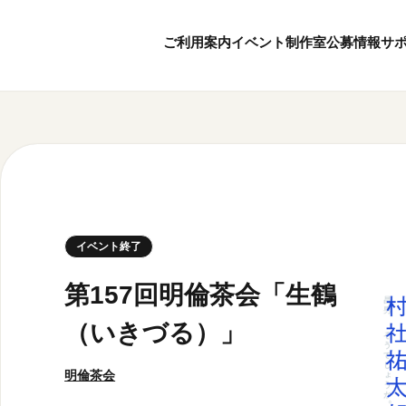
ご利用案内
イベント
制作室
公募情報
サ
」
8
6
ボランティア・サポーター
月
2026
年
本日開館 10:00
ボランティア
※チケット窓口は18:
京都芸術センターについて
KACサポーター
20:00まで／カフェは1
京都芸術センターってどんなところ？
京都芸術センターの歩み
チケット情報
イベント終了
概要・理念・運営体制
お知らせ
連携事業のご案内
お問い合わせ
第157回明倫茶会「生鶴
閲覧支援
（いきづる）」
サイトポリシー
明倫茶会
オフィシャルSN