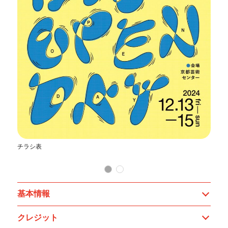
チラシ表
チ
基本情報
クレジット