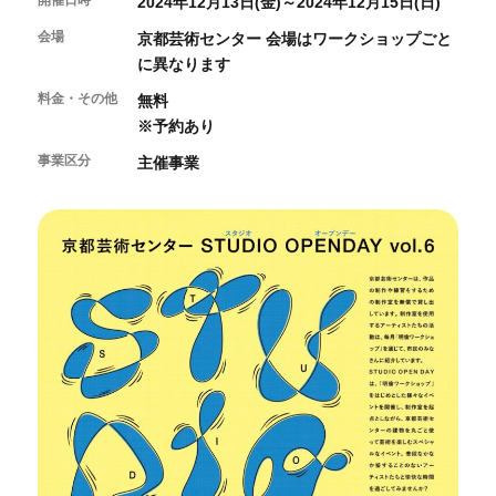
開催日時
2024年12月13日(金)～2024年12月15日(日)
開催中のイベント
図書室・情報コーナー
制作室を使う
月間スケジュール
会場
カフェ・ショップ
京都芸術センター 会場はワークショップごと
これまでのイベント
よくあるご質問
に異なります
制作室について
センターのプログラム・事業
取材／視察・見学／撮影
公募情報
制作室の使用方法・募集要項
料金・その他
無料
制作室の設備
※予約あり
ボランティア・サポーター
事業区分
主催事業
ボランティア
京都芸術センターについて
KACサポーター
京都芸術センターってどんなところ？
チケット情報
京都芸術センターの歩み
お知らせ
概要・理念・運営体制
お問い合わせ
連携事業のご案内
閲覧支援
サイトポリシー&プライバシーポリシー
オフィシャルSNS