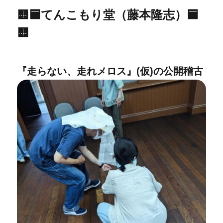
🟨🟦てんこもり堂（藤本隆志）🟦
🟨
『走らない、走れメロス』(仮)の公開稽古