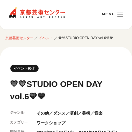
京都芸術センター
京都芸術センター
／
イベント
／
💙💛STUDIO OPEN DAY vol.6💛💙
English
本日開館 10:00～22:00
イベント終了
※チケット窓口は18:00まで／ギャラリー・図書室・情報コーナーは20:00まで／カ
💙💛STUDIO OPEN DAY
フェは11:00～18:00まで営業
vol.6💛💙
ご利用案内
ジャンル
その他／ダンス／演劇／美術／音楽
開館時間・アクセシビリティ
イベントに参加する
フロアガイド
カテゴリー
ワークショップ
交通アクセス