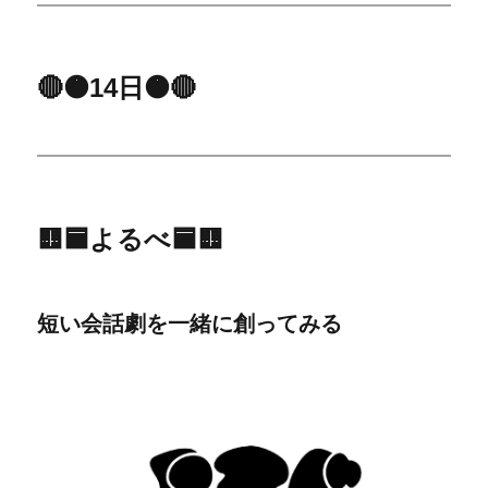
🔴🟠14日🟠🔴
🟨🟦よるべ🟦🟨
短い会話劇を一緒に創ってみる