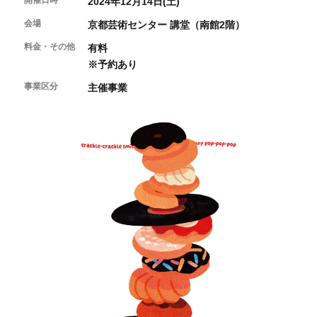
開催日時
2024年12月14日(土)
開催中のイベント
図書室・情報コーナー
制作室を使う
月間スケジュール
会場
カフェ・ショップ
京都芸術センター 講堂（南館2階）
これまでのイベント
よくあるご質問
制作室について
料金・その他
有料
センターのプログラム・事業
取材／視察・見学／撮影
公募情報
制作室の使用方法・募集要項
※予約あり
制作室の設備
事業区分
主催事業
ボランティア・サポーター
ボランティア
京都芸術センターについて
KACサポーター
京都芸術センターってどんなところ？
チケット情報
京都芸術センターの歩み
お知らせ
概要・理念・運営体制
お問い合わせ
連携事業のご案内
閲覧支援
サイトポリシー&プライバシーポリシー
オフィシャルSNS