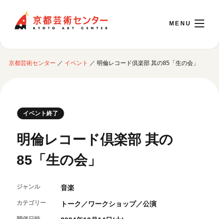
京都芸術センター
京都芸術センター
／
イベント
／
明倫レコード倶楽部 其の85「生の会」
English
本日開館 10:00～22:00
イベント終了
※チケット窓口は18:00まで／ギャラリー・図書室・情報コーナーは20:00まで／カ
明倫レコード倶楽部 其の
フェは11:00～18:00まで営業
85「生の会」
ご利用案内
ジャンル
音楽
開館時間・アクセシビリティ
イベントに参加する
フロアガイド
カテゴリー
トーク／ワークショップ／公演
交通アクセス