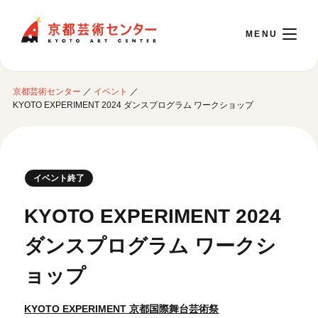
京都芸術センター
京都芸術センター
／
イベント
／
English
KYOTO EXPERIMENT 2024 ダンスプログラム ワークショップ
本日開館 10:00～22:00
イベント終了
※チケット窓口は18:00まで／ギャラリー・図書室・情報コーナーは20:00まで／カ
フェは11:00～18:00まで営業
KYOTO EXPERIMENT 2024
ダンスプログラム ワークシ
ご利用案内
ョップ
開館時間・アクセシビリティ
イベントに参加する
フロアガイド
KYOTO EXPERIMENT 京都国際舞台芸術祭
交通アクセス