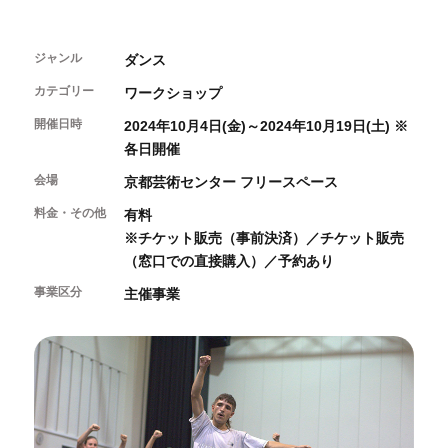
開催中のイベント
図書室・情報コーナー
制作室を使う
月間スケジュール
カフェ・ショップ
これまでのイベント
よくあるご質問
ジャンル
ダンス
制作室について
センターのプログラム・事業
取材／視察・見学／撮影
公募情報
制作室の使用方法・募集要項
カテゴリー
ワークショップ
制作室の設備
開催日時
2024年10月4日(金)～2024年10月19日(土) ※
ボランティア・サポーター
各日開催
会場
京都芸術センター フリースペース
ボランティア
京都芸術センターについて
KACサポーター
料金・その他
有料
※チケット販売（事前決済）／チケット販売
京都芸術センターってどんなところ？
（窓口での直接購入）／予約あり
チケット情報
京都芸術センターの歩み
お知らせ
事業区分
概要・理念・運営体制
主催事業
お問い合わせ
連携事業のご案内
閲覧支援
サイトポリシー&プライバシーポリシー
オフィシャルSNS