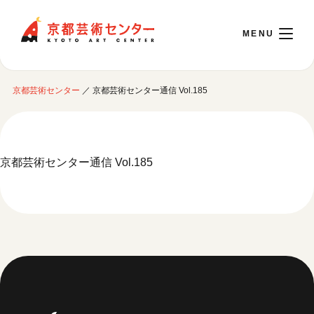
京都芸術センター
京都芸術センター
／
京都芸術センター通信 Vol.185
English
本日開館 10:00～22:00
京都芸術センター通信 Vol.185
※チケット窓口は18:00まで／ギャラリー・図書室・情報コーナーは20:00まで／カ
フェは11:00～18:00まで営業
ご利用案内
開館時間・アクセシビリティ
イベントに参加する
フロアガイド
交通アクセス