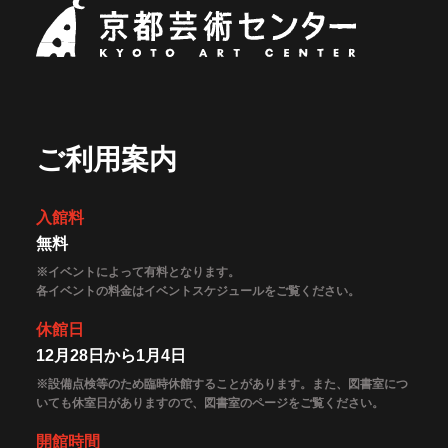
開催中のイベント
京都芸術セ
図書室・情報コーナー
制作室を使う
月間スケジュール
カフェ・ショップ
これまでのイベント
よくあるご質問
制作室について
センターのプログラム・事業
取材／視察・見学／撮影
公募情報
制作室の使用方法・募集要項
制作室の設備
ボランティア・サポーター
ご利用案内
ボランティア
京都芸術センターについて
KACサポーター
入館料
無料
京都芸術センターってどんなところ？
チケット情報
京都芸術センターの歩み
※イベントによって有料となります。
お知らせ
各イベントの料金はイベントスケジュールをご覧ください。
概要・理念・運営体制
お問い合わせ
連携事業のご案内
休館日
閲覧支援
12月28日から1月4日
サイトポリシー&プライバシーポリシー
※設備点検等のため臨時休館することがあります。また、図書室につ
いても休室日がありますので、図書室のページをご覧ください。
オフィシャルSNS
開館時間