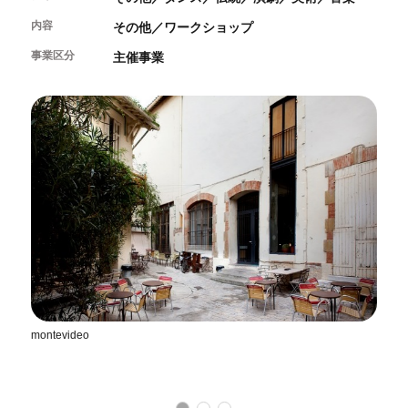
開催中のイベント
図書室・情報コーナー
制作室を使う
月間スケジュール
内容
その他／ワークショップ
カフェ・ショップ
これまでのイベント
よくあるご質問
事業区分
主催事業
制作室について
センターのプログラム・事業
取材／視察・見学／撮影
公募情報
制作室の使用方法・募集要項
制作室の設備
ボランティア・サポーター
ボランティア
京都芸術センターについて
KACサポーター
京都芸術センターってどんなところ？
チケット情報
京都芸術センターの歩み
お知らせ
概要・理念・運営体制
お問い合わせ
連携事業のご案内
閲覧支援
サイトポリシー&プライバシーポリシー
montevideo
PA
オフィシャルSNS