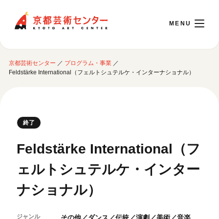
京都芸術センター
京都芸術センター
／
プログラム・事業
／
English
Feldstärke International（フェルトシュテルケ・インターナショナル）
本日開館 10:00～22:00
終了
※チケット窓口は18:00まで／ギャラリー・図書室・情報コーナーは20:00まで／カ
フェは11:00～18:00まで営業
Feldstärke International（フ
ェルトシュテルケ・インター
ご利用案内
ナショナル）
開館時間・アクセシビリティ
イベントに参加する
フロアガイド
交通アクセス
ジャンル
その他／ダンス／伝統／演劇／美術／音楽