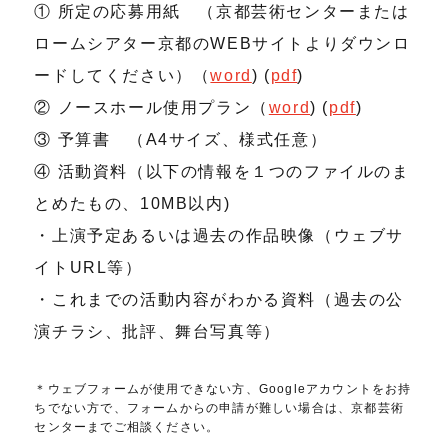
① 所定の応募用紙 （京都芸術センターまたは
ロームシアター京都のWEBサイトよりダウンロ
ードしてください）（
word
) (
pdf
)
② ノースホール使用プラン（
word
) (
pdf
)
③ 予算書 （A4サイズ、様式任意）
④ 活動資料（以下の情報を１つのファイルのま
とめたもの、10MB以内)
・上演予定あるいは過去の作品映像（ウェブサ
イトURL等）
・これまでの活動内容がわかる資料（過去の公
演チラシ、批評、舞台写真等）
＊ウェブフォームが使用できない方、Googleアカウントをお持
ちでない方で、フォームからの申請が難しい場合は、京都芸術
センターまでご相談ください。