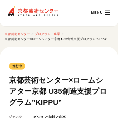
京都芸術センター
京都芸術センター
／
プログラム・事業
／
English
京都芸術センター×ロームシアター京都 U35創造支援プログラム‟KIPPU”
本日開館 10:00～22:00
進行中
※チケット窓口は18:00まで／ギャラリー・図書室・情報コーナーは20:00まで／カ
フェは11:00～18:00まで営業
京都芸術センター×ロームシ
アター京都 U35創造支援プロ
ご利用案内
グラム‟KIPPU”
開館時間・アクセシビリティ
イベントに参加する
フロアガイド
交通アクセス
ジャンル
ダンス／演劇／音楽