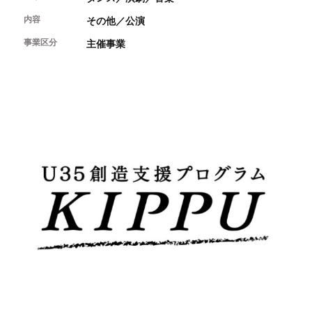
開催中のイベント
図書室・情報コーナー
制作室を使う
月間スケジュール
内容
その他／公演
カフェ・ショップ
これまでのイベント
よくあるご質問
事業区分
主催事業
制作室について
センターのプログラム・事業
取材／視察・見学／撮影
公募情報
制作室の使用方法・募集要項
制作室の設備
ボランティア・サポーター
ボランティア
京都芸術センターについて
KACサポーター
京都芸術センターってどんなところ？
チケット情報
京都芸術センターの歩み
お知らせ
概要・理念・運営体制
お問い合わせ
連携事業のご案内
閲覧支援
サイトポリシー&プライバシーポリシー
オフィシャルSNS