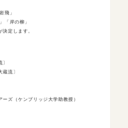
岩飛」
兼」「岸の柳」
が決定します。
流〕
大蔵流〕
アーズ（ケンブリッジ大学助教授）