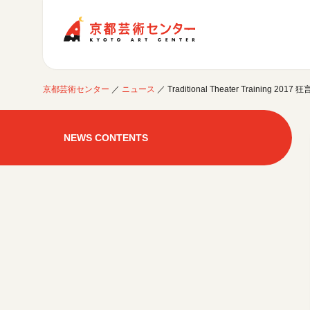
京都芸術センター
京都芸術センター
／
ニュース
／
Traditional Theater Training 
ご利用案内
開館時間・アクセシビリティ
NEWS CONTENTS
イベントに参加する
フロアガイド
交通アクセス
開催中のイベント
図書室・情報コーナー
制作室を使う
月間スケジュール
カフェ・ショップ
これまでのイベント
よくあるご質問
制作室について
センターのプログラム・事業
取材／視察・見学／撮影
公募情報
制作室の使用方法・募集要項
制作室の設備