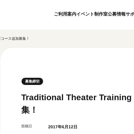
ご利用案内
イベント
制作室
公募情報
サ
2017 狂言コース追加募集！
8
6
ボランティア・サポーター
月
2026
年
本日開館 10:00
ボランティア
※チケット窓口は18:
京都芸術センターについて
KACサポーター
20:00まで／カフェは1
京都芸術センターってどんなところ？
京都芸術センターの歩み
チケット情報
募集締切
概要・理念・運営体制
お知らせ
連携事業のご案内
お問い合わせ
Traditional Theater Tra
閲覧支援
集！
サイトポリシー
オフィシャルSN
投稿日
2017年6月12日