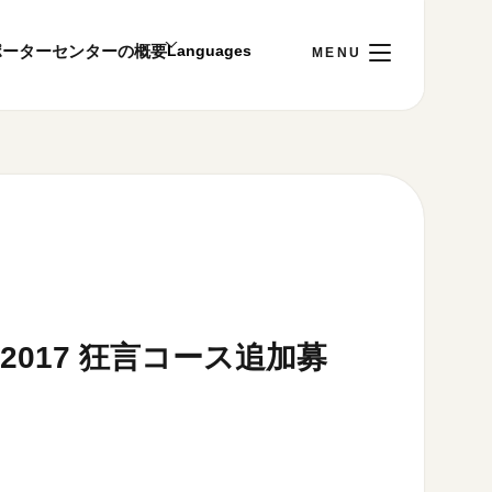
ポーター
センターの概要
日
[木]
ご利用案内
～22:00
00まで／ギャラリー・図書室・情報コーナーは
1:00～18:00まで営業
ining 2017 狂言コース追加募
&プライバシーポリシー
S