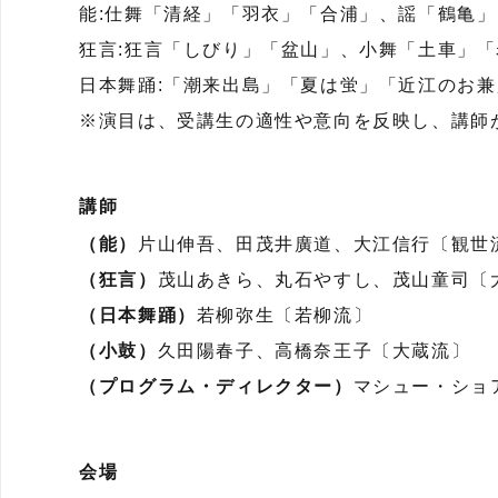
能:仕舞「清経」「羽衣」「合浦」、謡「鶴亀」
狂言:狂言「しびり」「盆山」、小舞「土車」「
日本舞踊:「潮来出島」「夏は蛍」「近江のお
※演目は、受講生の適性や意向を反映し、講師
講師
（能）
片山伸吾、田茂井廣道、大江信行〔観世
（狂言）
茂山あきら、丸石やすし、茂山童司〔
（日本舞踊）
若柳弥生〔若柳流〕
（小鼓）
久田陽春子、高橋奈王子〔大蔵流〕
（プログラム・ディレクター）
マシュー・ショ
会場