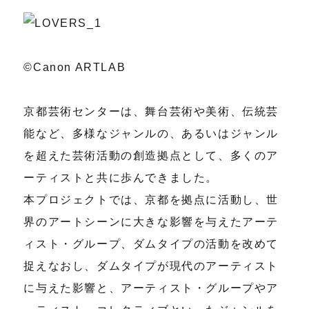
開催中のイベント
図書室・情報コーナー
制作室を使う
月間スケジュール
カフェ・ショップ
これまでのイベント
よくあるご質問
制作室について
センターのプログラム・事業
取材／視察・見学／撮影
公募情報
制作室の使用方法・募集要項
©Canon ARTLAB
制作室の設備
ボランティア・サポーター
京都芸術センターは、舞台芸術や美術、伝統芸
ボランティア
能など、多様なジャンルの、あるいはジャンル
京都芸術センターについて
KACサポーター
を超えた芸術活動の創造拠点として、多くのア
京都芸術センターってどんなところ？
ーティストと共に歩んできました。
チケット情報
京都芸術センターの歩み
本プロジェクトでは、京都を拠点に活動し、世
お知らせ
概要・理念・運営体制
お問い合わせ
連携事業のご案内
界のアートシーンに大きな影響を与えたアーテ
閲覧支援
ィスト・グループ、ダムタイプの活動を改めて
サイトポリシー&プライバシーポリシー
捉えなおし、ダムタイプが現代のアーティスト
に与えた影響と、アーティスト・グループやア
オフィシャルSNS