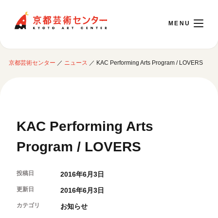
京都芸術センター
京都芸術センター
／
ニュース
／
KAC Performing Arts Program / LOVERS
English
本日開館 10:00～22:00
KAC Performing Arts
※チケット窓口は18:00まで／ギャラリー・図書室・情報コーナーは20:00まで／カ
フェは11:00～18:00まで営業
Program / LOVERS
ご利用案内
投稿日
2016年6月3日
更新日
開館時間・アクセシビリティ
2016年6月3日
イベントに参加する
フロアガイド
カテゴリ
お知らせ
交通アクセス