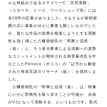
ルな枠組みであるカテゴリーC「共同実験」
（リサーチ、トーク、ワークショップ等）には
全28件の応募がありました。そもそもが射程範
囲の広い募集がゆえに審査も難しいものでした
が、新たな作品の形態を模索しようとする実験
性を強く感じた八幡亜樹氏の「即興と辺境
（仮）」と、ろう者当事者による演劇への真摯
なコミットメントが期待される南雲麻衣氏を中
心としたPo!coco（ポココ）の「記号から解放
された視覚言語のリサーチ（仮）」を採択しま
した。
八幡亜樹氏の「即興と辺境（仮）」は、映像
にいかに即興性を取り戻すことが可能か、自身
がVJとなって実験する、というものです。形式