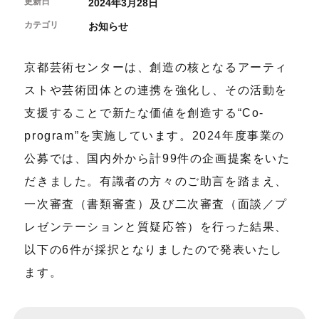
更新日
開催中のイベント
2024年3月28日
図書室・情報コーナー
制作室を使う
月間スケジュール
カフェ・ショップ
カテゴリ
お知らせ
これまでのイベント
よくあるご質問
制作室について
センターのプログラム・事業
取材／視察・見学／撮影
公募情報
制作室の使用方法・募集要項
京都芸術センターは、創造の核となるアーティ
制作室の設備
ストや芸術団体との連携を強化し、その活動を
ボランティア・サポーター
支援することで新たな価値を創造する“Co-
ボランティア
program”を実施しています。2024年度事業の
京都芸術センターについて
KACサポーター
公募では、国内外から計99件の企画提案をいた
京都芸術センターってどんなところ？
だきました。有識者の方々のご助言を踏まえ、
チケット情報
京都芸術センターの歩み
一次審査（書類審査）及び二次審査（面談／プ
お知らせ
概要・理念・運営体制
お問い合わせ
連携事業のご案内
レゼンテーションと質疑応答）を行った結果、
閲覧支援
以下の6件が採択となりましたので発表いたし
サイトポリシー&プライバシーポリシー
ます。
オフィシャルSNS