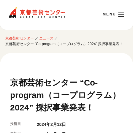
京都芸術センター
京都芸術センター
／
ニュース
／
English
京都芸術センター “Co-program（コープログラム）2024” 採択事業発表！
本日開館 10:00～22:00
※チケット窓口は18:00まで／ギャラリー・図書室・情報コーナーは20:00まで／カ
京都芸術センター “Co-
フェは11:00～18:00まで営業
program（コープログラム）
ご利用案内
2024” 採択事業発表！
開館時間・アクセシビリティ
イベントに参加する
フロアガイド
投稿日
2024年2月12日
交通アクセス