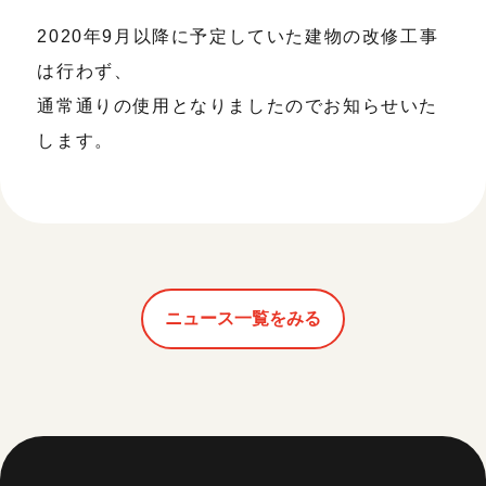
開催中のイベント
図書室・情報コーナー
制作室を使う
月間スケジュール
2020年9月以降に予定していた建物の改修工事
カフェ・ショップ
これまでのイベント
よくあるご質問
制作室について
は行わず、
センターのプログラム・事業
取材／視察・見学／撮影
公募情報
制作室の使用方法・募集要項
通常通りの使用となりましたのでお知らせいた
制作室の設備
します。
ボランティア・サポーター
ボランティア
京都芸術センターについて
KACサポーター
京都芸術センターってどんなところ？
チケット情報
京都芸術センターの歩み
お知らせ
概要・理念・運営体制
ニュース一覧をみる
お問い合わせ
連携事業のご案内
閲覧支援
サイトポリシー&プライバシーポリシー
オフィシャルSNS