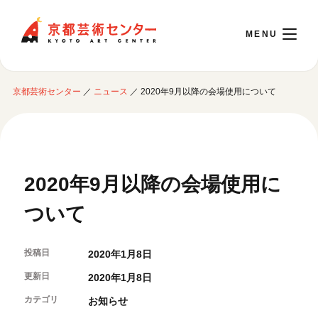
京都芸術センター
京都芸術センター
／
ニュース
／
2020年9月以降の会場使用について
English
本日開館 10:00～22:00
2020年9月以降の会場使用に
※チケット窓口は18:00まで／ギャラリー・図書室・情報コーナーは20:00まで／カ
フェは11:00～18:00まで営業
ついて
ご利用案内
投稿日
2020年1月8日
更新日
開館時間・アクセシビリティ
2020年1月8日
イベントに参加する
フロアガイド
カテゴリ
お知らせ
交通アクセス