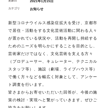
更新日
開催中のイベント
2021年1月15日
図書室・情報コーナー
制作室を使う
月間スケジュール
カフェ・ショップ
カテゴリ
お知らせ
これまでのイベント
よくあるご質問
制作室について
センターのプログラム・事業
取材／視察・見学／撮影
公募情報
制作室の使用方法・募集要項
新型コロナウイルス感染症拡大を受け、京都市
制作室の設備
で居住・活動をする文化芸術活動に関わる人々
ボランティア・サポーター
が置かれている状況や、活動を再開し持続する
ボランティア
ためのニーズを明らかにすることを目的とし、
京都芸術センターについて
KACサポーター
芸術家だけではなく、文化芸術を支える方々
京都芸術センターってどんなところ？
（プロデューサー、キュレーター、テクニカル
チケット情報
京都芸術センターの歩み
スタッフ等）、施設（劇場、ライブハウス等）
お知らせ
概要・理念・運営体制
お問い合わせ
連携事業のご案内
で働く方々などを幅広く対象として、アンケー
閲覧支援
ト調査を行います。
サイトポリシー&プライバシーポリシー
皆さまからお寄せいただいた回答が、今後の施
策の検討・実現へと繋がっていきます。ぜひご
オフィシャルSNS
協力をお願いします。