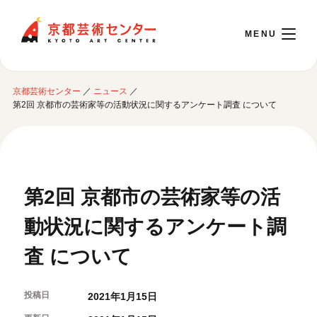
京都芸術センター
京都芸術センター
／
ニュース
／
English
第2回 京都市の芸術家等の活動状況に関するアンケート調査 について
本日開館 10:00～22:00
※チケット窓口は18:00まで／ギャラリー・図書室・情報コーナーは20:00まで／カ
第2回 京都市の芸術家等の活
フェは11:00～18:00まで営業
動状況に関するアンケート調
ご利用案内
査 について
開館時間・アクセシビリティ
イベントに参加する
フロアガイド
投稿日
2021年1月15日
交通アクセス