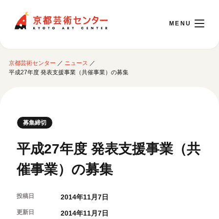
京都芸術センター
京都芸術センター
／
ニュース
／
English
平成27年度 発表支援事業（共催事業）の募集
本日開館 10:00～22:00
募集締切
※チケット窓口は18:00まで／ギャラリー・図書室・情報コーナーは20:00まで／カ
フェは11:00～18:00まで営業
平成27年度 発表支援事業（共
催事業）の募集
ご利用案内
開館時間・アクセシビリティ
投稿日
2014年11月7日
イベントに参加する
フロアガイド
更新日
交通アクセス
2014年11月7日