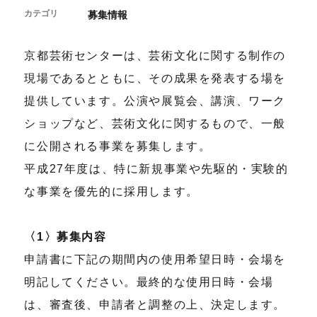
開催中のイベント
図書室・情報コーナー
カテゴリ
制作室を使う
募集情報
月間スケジュール
カフェ・ショップ
これまでのイベント
よくあるご質問
制作室について
センターのプログラム・事業
京都芸術センターは、芸術文化に関する制作の
取材／視察・見学／撮影
公募情報
制作室の使用方法・募集要項
現場であるとともに、その成果を発表する場を
制作室の設備
提供しています。公演や展覧会、講演、ワーク
ボランティア・サポーター
ショップなど、芸術文化に関するもので、一般
ボランティア
京都芸術センターについて
に公開される事業を募集します。
KACサポーター
平成27年度は、特に新規事業や先駆的・実験的
京都芸術センターってどんなところ？
チケット情報
な事業を優先的に採用します。
京都芸術センターの歩み
お知らせ
概要・理念・運営体制
お問い合わせ
連携事業のご案内
〈1〉募集内容
閲覧支援
サイトポリシー&プライバシーポリシー
申請書に下記の期間内の使用希望日時・会場を
明記してください。最終的な使用日時・会場
オフィシャルSNS
は、審査後、申請者と調整の上、決定します。