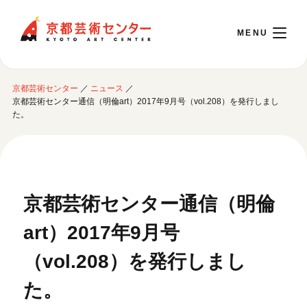
京都芸術センター
京都芸術センター
／
ニュース
／
English
京都芸術センター通信（明倫art）2017年9月号（vol.208）を発行しまし
た。
本日開館 10:00～22:00
※チケット窓口は18:00まで／ギャラリー・図書室・情報コーナーは20:00まで／カ
フェは11:00～18:00まで営業
京都芸術センター通信（明倫
art）2017年9月号
ご利用案内
（vol.208）を発行しまし
開館時間・アクセシビリティ
イベントに参加する
フロアガイド
た。
交通アクセス