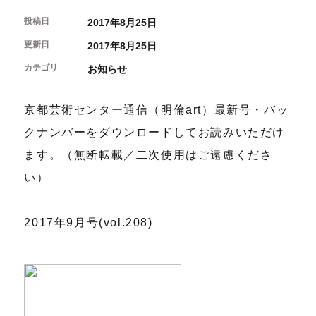
開催中のイベント
図書室・情報コーナー
制作室を使う
月間スケジュール
投稿日
2017年8月25日
カフェ・ショップ
これまでのイベント
よくあるご質問
更新日
制作室について
2017年8月25日
センターのプログラム・事業
取材／視察・見学／撮影
公募情報
制作室の使用方法・募集要項
カテゴリ
お知らせ
制作室の設備
ボランティア・サポーター
京都芸術センター通信（明倫art）最新号・バッ
ボランティア
クナンバーをダウンロードしてお読みいただけ
京都芸術センターについて
KACサポーター
ます。（無断転載／二次使用はご遠慮くださ
京都芸術センターってどんなところ？
い）
チケット情報
京都芸術センターの歩み
お知らせ
概要・理念・運営体制
お問い合わせ
2017年9月号(vol.208)
連携事業のご案内
閲覧支援
サイトポリシー&プライバシーポリシー
オフィシャルSNS