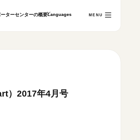
ポーター
センターの概要
日
[土]
ご利用案内
～22:00
00まで／ギャラリー・図書室・情報コーナーは
1:00～18:00まで営業
t）2017年4月号
。
&プライバシーポリシー
S