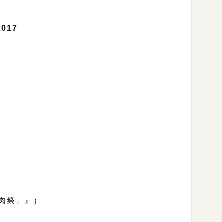
017
肉祭」』）