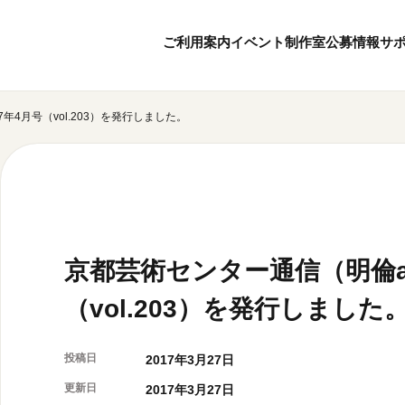
ご利用案内
イベント
制作室
公募情報
サ
7年4月号（vol.203）を発行しました。
8
8
ボランティア・サポーター
月
2026
年
本日開館 10:00
ボランティア
※チケット窓口は18:
京都芸術センターについて
KACサポーター
20:00まで／カフェは1
京都芸術センターってどんなところ？
京都芸術センターの歩み
チケット情報
概要・理念・運営体制
京都芸術センター通信（明倫ar
お知らせ
連携事業のご案内
お問い合わせ
（vol.203）を発行しました
閲覧支援
サイトポリシー
投稿日
2017年3月27日
オフィシャルSN
更新日
2017年3月27日