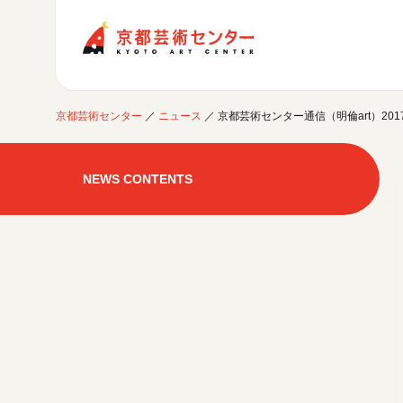
京都芸術センター
京都芸術センター
／
ニュース
／
京都芸術センター通信（明倫art）201
ご利用案内
開館時間・アクセシビリティ
NEWS CONTENTS
イベントに参加する
フロアガイド
交通アクセス
開催中のイベント
図書室・情報コーナー
制作室を使う
月間スケジュール
カフェ・ショップ
これまでのイベント
よくあるご質問
制作室について
センターのプログラム・事業
取材／視察・見学／撮影
公募情報
制作室の使用方法・募集要項
制作室の設備