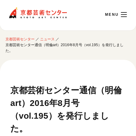
京都芸術センター
京都芸術センター
／
ニュース
／
English
京都芸術センター通信（明倫art）2016年8月号（vol.195）を発行しまし
た。
本日開館 10:00～22:00
※チケット窓口は18:00まで／ギャラリー・図書室・情報コーナーは20:00まで／カ
フェは11:00～18:00まで営業
京都芸術センター通信（明倫
art）2016年8月号
ご利用案内
（vol.195）を発行しまし
開館時間・アクセシビリティ
イベントに参加する
フロアガイド
た。
交通アクセス