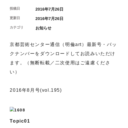
開催中のイベント
図書室・情報コーナー
制作室を使う
月間スケジュール
投稿日
2016年7月26日
カフェ・ショップ
これまでのイベント
よくあるご質問
更新日
制作室について
2016年7月26日
センターのプログラム・事業
取材／視察・見学／撮影
公募情報
制作室の使用方法・募集要項
カテゴリ
お知らせ
制作室の設備
ボランティア・サポーター
京都芸術センター通信（明倫art）最新号・バッ
ボランティア
クナンバーをダウンロードしてお読みいただけ
京都芸術センターについて
KACサポーター
ます。（無断転載／二次使用はご遠慮くださ
京都芸術センターってどんなところ？
い）
チケット情報
京都芸術センターの歩み
お知らせ
概要・理念・運営体制
お問い合わせ
2016年8月号(vol.195)
連携事業のご案内
閲覧支援
サイトポリシー&プライバシーポリシー
オフィシャルSNS
Topic01