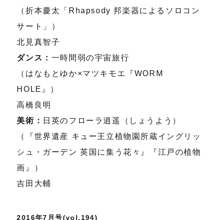
（折本慶太「Rhapsody 邦楽器によるソロコン
サート」）
北見真智子
ダンス：
一時間弱の宇宙旅行
（はなもとゆか×マツキモエ『WORM
HOLE』）
高橋良明
美術：
日英のフローラ逍遥（しょうよう）
（『世界遺産 キュー王立植物園所蔵イングリッ
シュ・ガーデン 英国に集う花々』『江戸の植物
画』）
吉田大輔
2016年7月号(vol.194)