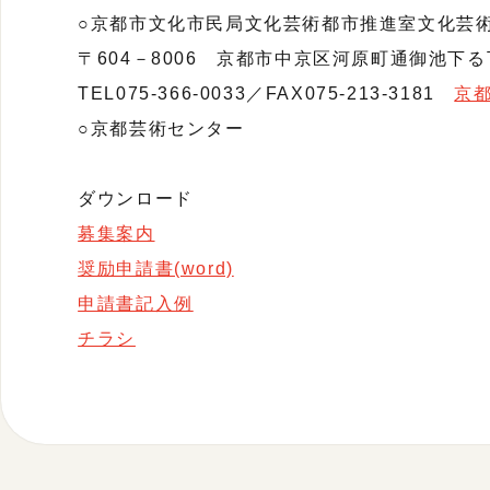
○京都市文化市民局文化芸術都市推進室文化芸
〒604－8006 京都市中京区河原町通御池下る下
TEL075-366-0033／FAX075-213-3181
京
○京都芸術センター
ダウンロード
募集案内
奨励申請書(word)
申請書記入例
チラシ