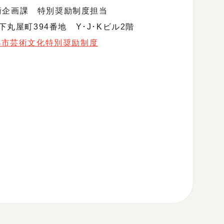
術企画課 特別奨励制度担当
丸屋町394番地 Y･J･Kビル2階
都市芸術文化特別奨励制度