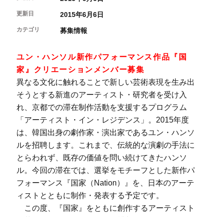
開催中のイベント
図書室・情報コーナー
制作室を使う
月間スケジュール
更新日
2015年6月6日
カフェ・ショップ
これまでのイベント
よくあるご質問
カテゴリ
募集情報
制作室について
センターのプログラム・事業
取材／視察・見学／撮影
公募情報
制作室の使用方法・募集要項
制作室の設備
ユン・ハンソル新作パフォーマンス作品『国
ボランティア・サポーター
家』クリエーションメンバー募集
異なる文化に触れることで新しい芸術表現を生み出
ボランティア
そうとする新進のアーティスト・研究者を受け入
京都芸術センターについて
KACサポーター
れ、京都での滞在制作活動を支援するプログラム
「アーティスト・イン・レジデンス」。2015年度
京都芸術センターってどんなところ？
チケット情報
京都芸術センターの歩み
は、韓国出身の劇作家・演出家であるユン・ハンソ
お知らせ
概要・理念・運営体制
ルを招聘します。これまで、伝統的な演劇の手法に
お問い合わせ
連携事業のご案内
とらわれず、既存の価値を問い続けてきたハンソ
閲覧支援
ル。今回の滞在では、選挙をモチーフとした新作パ
サイトポリシー&プライバシーポリシー
フォーマンス『国家（Nation）』を、日本のアーテ
ィストとともに制作・発表する予定です。
オフィシャルSNS
この度、『国家』をともに創作するアーティスト