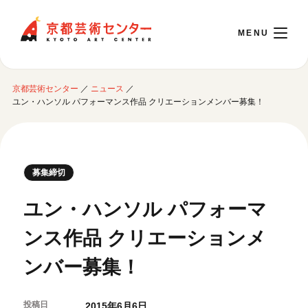
京都芸術センター
京都芸術センター
／
ニュース
／
English
ユン・ハンソル パフォーマンス作品 クリエーションメンバー募集！
本日開館 10:00～22:00
募集締切
※チケット窓口は18:00まで／ギャラリー・図書室・情報コーナーは20:00まで／カ
フェは11:00～18:00まで営業
ユン・ハンソル パフォーマ
ンス作品 クリエーションメ
ご利用案内
ンバー募集！
開館時間・アクセシビリティ
イベントに参加する
フロアガイド
交通アクセス
投稿日
2015年6月6日