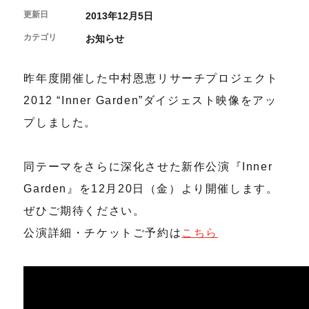
開催中のイベント
図書室・情報コーナー
制作室を使う
更新日
2013年12月5日
月間スケジュール
カフェ・ショップ
これまでのイベント
カテゴリ
お知らせ
よくあるご質問
制作室について
センターのプログラム・事業
取材／視察・見学／撮影
公募情報
制作室の使用方法・募集要項
制作室の設備
昨年度開催した中村恩恵リサーチプロジェクト
ボランティア・サポーター
2012 “Inner Garden”ダイジェスト映像をアッ
プしました。
ボランティア
京都芸術センターについて
KACサポーター
同テーマをさらに深化させた新作公演『Inner
京都芸術センターってどんなところ？
チケット情報
京都芸術センターの歩み
Garden』を12月20日（金）より開催します。
お知らせ
概要・理念・運営体制
ぜひご期待ください。
お問い合わせ
連携事業のご案内
公演詳細・チケットご予約は
閲覧支援
こちら
サイトポリシー&プライバシーポリシー
オフィシャルSNS