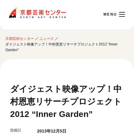
京都芸術センター
京都芸術センター
／
ニュース
／
English
ダイジェスト映像アップ！中村恩恵リサーチプロジェクト2012 “Inner
Garden”
本日開館 10:00～22:00
※チケット窓口は18:00まで／ギャラリー・図書室・情報コーナーは20:00まで／カ
フェは11:00～18:00まで営業
ダイジェスト映像アップ！中
村恩恵リサーチプロジェクト
ご利用案内
2012 “Inner Garden”
開館時間・アクセシビリティ
イベントに参加する
フロアガイド
交通アクセス
投稿日
2013年12月5日