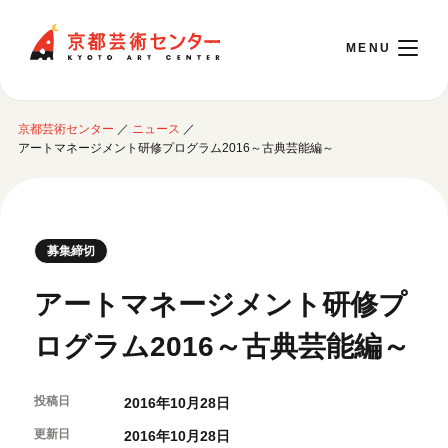
京都芸術センター
京都芸術センター
／
ニュース
／
English
アートマネージメント研修プログラム2016～古典芸能編～
本日開館 10:00～22:00
募集締切
※チケット窓口は18:00まで／ギャラリー・図書室・情報コーナーは20:00まで／カ
フェは11:00～18:00まで営業
アートマネージメント研修プ
ログラム2016～古典芸能編～
ご利用案内
開館時間・アクセシビリティ
投稿日
2016年10月28日
イベントに参加する
フロアガイド
更新日
交通アクセス
2016年10月28日