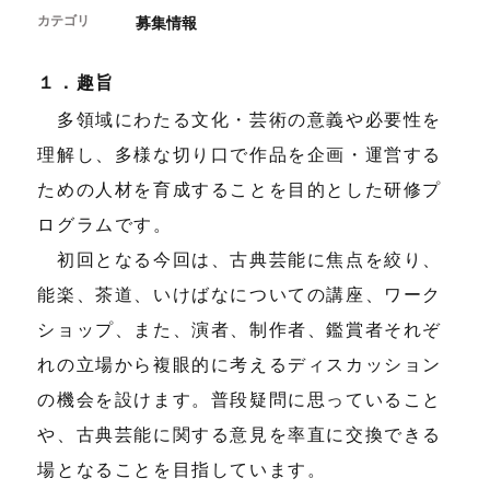
開催中のイベント
図書室・情報コーナー
カテゴリ
制作室を使う
募集情報
月間スケジュール
カフェ・ショップ
これまでのイベント
よくあるご質問
制作室について
センターのプログラム・事業
１．趣旨
取材／視察・見学／撮影
公募情報
制作室の使用方法・募集要項
多領域にわたる文化・芸術の意義や必要性を
制作室の設備
理解し、多様な切り口で作品を企画・運営する
ボランティア・サポーター
ための人材を育成することを目的とした研修プ
ボランティア
京都芸術センターについて
ログラムです。
KACサポーター
初回となる今回は、古典芸能に焦点を絞り、
京都芸術センターってどんなところ？
チケット情報
能楽、茶道、いけばなについての講座、ワーク
京都芸術センターの歩み
お知らせ
概要・理念・運営体制
ショップ、また、演者、制作者、鑑賞者それぞ
お問い合わせ
連携事業のご案内
れの立場から複眼的に考えるディスカッション
閲覧支援
サイトポリシー&プライバシーポリシー
の機会を設けます。普段疑問に思っていること
や、古典芸能に関する意見を率直に交換できる
オフィシャルSNS
場となることを目指しています。