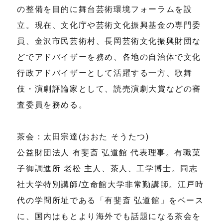
の整備を目的に舞台芸術環境フォーラムを設
立。現在、文化庁や芸術文化振興基金の専門委
員、金沢市民芸術村、長岡芸術文化振興財団な
どでアドバイザーを務め、各地の自治体で文化
行政アドバイザーとして活躍する一方、歌舞
伎・演劇評論家として、読売演劇大賞などの審
査委員を務める。
茶会：太田宗達(おおた そうたつ)
公益財団法人 有斐斎 弘道館 代表理事。有職菓
子御調進所 老松 主人、茶人、工学博士。同志
社大学特別講師/立命館大学非常勤講師。江戸時
代の学問所址である「有斐斎 弘道館」をベース
に、国内はもとより海外でも話題になる茶会を