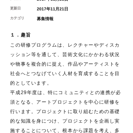
開催中のイベント
図書室・情報コーナー
制作室を使う
月間スケジュール
更新日
2017年11月21日
カフェ・ショップ
これまでのイベント
よくあるご質問
カテゴリ
募集情報
制作室について
センターのプログラム・事業
取材／視察・見学／撮影
公募情報
制作室の使用方法・募集要項
制作室の設備
１．趣旨
ボランティア・サポーター
この研修プログラムは、レクチャーやディスカ
ッション等を通して、芸術文化にかかわる状況
ボランティア
京都芸術センターについて
KACサポーター
や物事を複合的に捉え、作品やアーティストを
社会へとつなげていく人材を育成することを目
京都芸術センターってどんなところ？
チケット情報
京都芸術センターの歩み
的としています。
お知らせ
概要・理念・運営体制
平成29年度は、特にコミュニティとの連携が必
お問い合わせ
連携事業のご案内
閲覧支援
須となる、アートプロジェクトを中心に研修を
サイトポリシー&プライバシーポリシー
行います。プロジェクトに取り組むための基礎
的な知識を身につけ、プロジェクトを企画し実
オフィシャルSNS
施することについて、根本から課題を考え、多