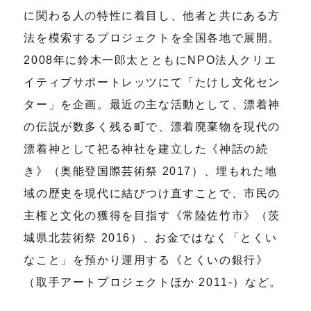
に関わる人の特性に着目し、他者と共にある方
法を模索するプロジェクトを全国各地で展開。
2008年に鈴木一郎太とともにNPO法人クリエ
イティブサポートレッツにて「たけし文化セン
ター」を企画。最近の主な活動として、漂着神
の伝説が数多く残る町で、漂着廃棄物を現代の
漂着神として祀る神社を建立した《神話の続
き》（奥能登国際芸術祭 2017）、埋もれた地
域の歴史を現代に結びつけ直すことで、市民の
主権と文化の獲得を目指す《常陸佐竹市》（茨
城県北芸術祭 2016）、お金ではなく「とくい
なこと」を預かり運用する《とくいの銀行》
（取手アートプロジェクトほか 2011-）など。