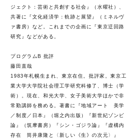
ジェクト：芸術と共創する社会』（水曜社）、
共著に『文化経済学：軌跡と展望』（ミネルヴ
ァ書房）など。これまでの企画に『東京迂回路
研究』などがある。
プログラムB 批評
藤田直哉
1983年札幌生まれ、東京在住。批評家。東京工
業大学大学院社会理工学研究科修了、博士（学
術）。現在、和光大学、女子美術大学ほかで非
常勤講師を務める。著書に『地域アート 美学
／制度／日本』（堀之内出版）『新世紀ゾンビ
論』（筑摩書房）『シン・ゴジラ論』『虚構内
存在 筒井康隆と〈新しい《生》の次元〉』