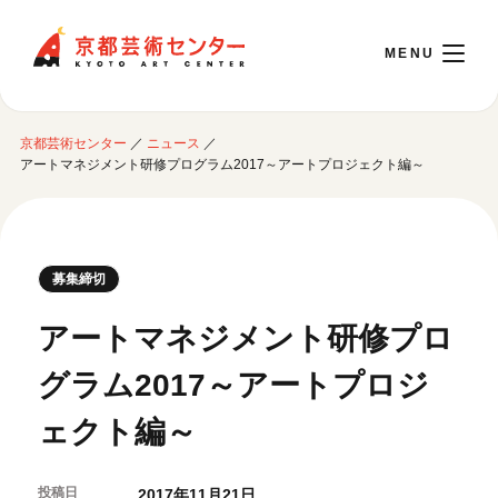
京都芸術センター
京都芸術センター
／
ニュース
／
English
アートマネジメント研修プログラム2017～アートプロジェクト編～
本日開館 10:00～22:00
募集締切
※チケット窓口は18:00まで／ギャラリー・図書室・情報コーナーは20:00まで／カ
フェは11:00～18:00まで営業
アートマネジメント研修プロ
グラム2017～アートプロジ
ご利用案内
ェクト編～
開館時間・アクセシビリティ
イベントに参加する
フロアガイド
交通アクセス
投稿日
2017年11月21日