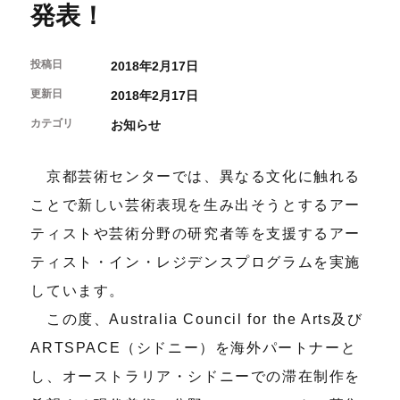
開催中のイベント
発表！
図書室・情報コーナー
制作室を使う
月間スケジュール
カフェ・ショップ
これまでのイベント
よくあるご質問
制作室について
センターのプログラム・事業
投稿日
2018年2月17日
取材／視察・見学／撮影
公募情報
制作室の使用方法・募集要項
更新日
2018年2月17日
制作室の設備
カテゴリ
お知らせ
ボランティア・サポーター
ボランティア
京都芸術センターでは、異なる文化に触れる
京都芸術センターについて
KACサポーター
ことで新しい芸術表現を生み出そうとするアー
京都芸術センターってどんなところ？
ティストや芸術分野の研究者等を支援するアー
チケット情報
京都芸術センターの歩み
お知らせ
ティスト・イン・レジデンスプログラムを実施
概要・理念・運営体制
お問い合わせ
連携事業のご案内
しています。
閲覧支援
この度、Australia Council for the Arts及び
サイトポリシー&プライバシーポリシー
ARTSPACE（シドニー）を海外パートナーと
オフィシャルSNS
し、オーストラリア・シドニーでの滞在制作を