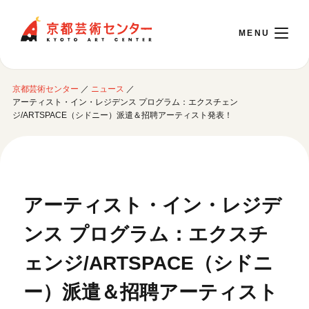
京都芸術センター
京都芸術センター
／
ニュース
／
English
アーティスト・イン・レジデンス プログラム：エクスチェン
ジ/ARTSPACE（シドニー）派遣＆招聘アーティスト発表！
本日開館 10:00～22:00
※チケット窓口は18:00まで／ギャラリー・図書室・情報コーナーは20:00まで／カ
フェは11:00～18:00まで営業
アーティスト・イン・レジデ
ンス プログラム：エクスチ
ご利用案内
ェンジ/ARTSPACE（シドニ
開館時間・アクセシビリティ
イベントに参加する
フロアガイド
ー）派遣＆招聘アーティスト
交通アクセス