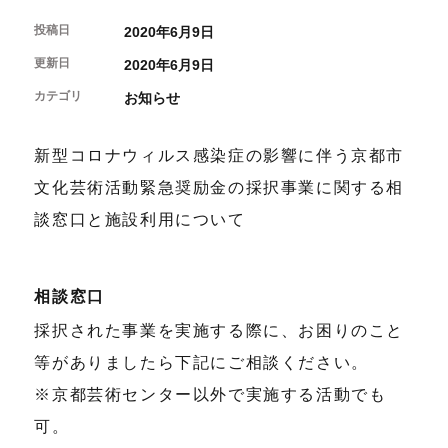
開催中のイベント
図書室・情報コーナー
制作室を使う
月間スケジュール
投稿日
2020年6月9日
カフェ・ショップ
これまでのイベント
よくあるご質問
更新日
制作室について
2020年6月9日
センターのプログラム・事業
取材／視察・見学／撮影
公募情報
制作室の使用方法・募集要項
カテゴリ
お知らせ
制作室の設備
ボランティア・サポーター
新型コロナウィルス感染症の影響に伴う京都市
ボランティア
文化芸術活動緊急奨励金の採択事業に関する相
京都芸術センターについて
KACサポーター
談窓口と施設利用について
京都芸術センターってどんなところ？
チケット情報
京都芸術センターの歩み
お知らせ
概要・理念・運営体制
相談窓口
お問い合わせ
連携事業のご案内
採択された事業を実施する際に、お困りのこと
閲覧支援
サイトポリシー&プライバシーポリシー
等がありましたら下記にご相談ください。
※京都芸術センター以外で実施する活動でも
オフィシャルSNS
可。