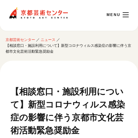
京都芸術センター
京都芸術センター
／
ニュース
／
English
【相談窓口・施設利用について】新型コロナウィルス感染症の影響に伴う京
都市文化芸術活動緊急奨励金
本日開館 10:00～22:00
※チケット窓口は18:00まで／ギャラリー・図書室・情報コーナーは20:00まで／カ
フェは11:00～18:00まで営業
【相談窓口・施設利用につい
て】新型コロナウィルス感染
ご利用案内
症の影響に伴う京都市文化芸
開館時間・アクセシビリティ
イベントに参加する
フロアガイド
術活動緊急奨励金
交通アクセス