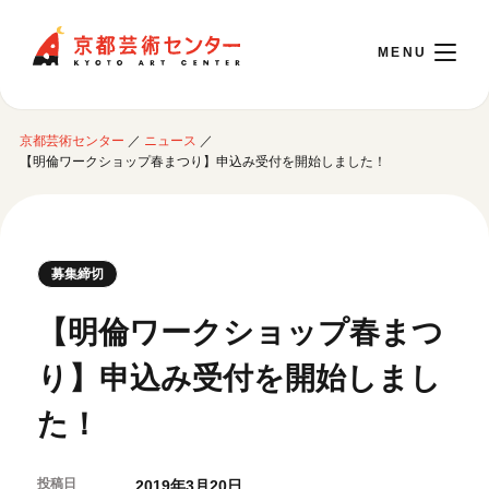
京都芸術センター
京都芸術センター
／
ニュース
／
English
【明倫ワークショップ春まつり】申込み受付を開始しました！
本日開館 10:00～22:00
募集締切
※チケット窓口は18:00まで／ギャラリー・図書室・情報コーナーは20:00まで／カ
フェは11:00～18:00まで営業
【明倫ワークショップ春まつ
り】申込み受付を開始しまし
ご利用案内
た！
開館時間・アクセシビリティ
イベントに参加する
フロアガイド
交通アクセス
投稿日
2019年3月20日