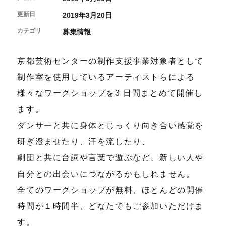
開催中のイベント
図書室・情報コーナー
制作室を使う
月間スケジュール
更新日
2019年3月20日
カフェ・ショップ
これまでのイベント
よくあるご質問
カテゴリ
募集情報
制作室について
センターのプログラム・事業
取材／視察・見学／撮影
公募情報
制作室の使用方法・募集要項
制作室の設備
京都芸術センターの制作支援事業対象者として
ボランティア・サポーター
制作室を使用しているアーティストらによる
様々なワークショップを3 日間まとめて開催し
ボランティア
京都芸術センターについて
KACサポーター
ます。
京都芸術センターってどんなところ？
ダンサーと共に身体とじっくり向き合い感覚を
チケット情報
京都芸術センターの歩み
研ぎ澄ませたり、汗を流したり、
お知らせ
概要・理念・運営体制
劇団と共に台詞や言葉で遊ぶなど、新しい人や
お問い合わせ
連携事業のご案内
閲覧支援
自分との出会いにつながるかもしれません。
サイトポリシー&プライバシーポリシー
全てのワークショップが無料、ほとんどの開催
時間が１時間半、どなたでもご参加いただけま
オフィシャルSNS
す。