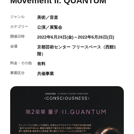
Movement II. QUANTUM
開催中のイベント
図書室・情報コーナー
制作室を使う
月間スケジュール
カフェ・ショップ
これまでのイベント
ジャンル
よくあるご質問
美術／音楽
制作室について
センターのプログラム・事業
取材／視察・見学／撮影
公募情報
制作室の使用方法・募集要項
カテゴリー
公演／展覧会
制作室の設備
開催日時
2022年6月24日(金)～2022年6月26日(日)
ボランティア・サポーター
会場
京都芸術センター フリースペース（西館1
階）
ボランティア
京都芸術センターについて
KACサポーター
料金・その他
有料
事業区分
共催事業
京都芸術センターってどんなところ？
チケット情報
京都芸術センターの歩み
お知らせ
概要・理念・運営体制
お問い合わせ
連携事業のご案内
閲覧支援
サイトポリシー&プライバシーポリシー
オフィシャルSNS