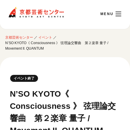
京都芸術センター
京都芸術センター
／
イベント
／
English
N’SO KYOTO《 Consciousness 》 弦理論交響曲 第２楽章 量子 /
Movement II. QUANTUM
本日開館 10:00～22:00
※チケット窓口は18:00まで／ギャラリー・図書室・情報コーナーは20:00まで／カ
イベント終了
フェは11:00～18:00まで営業
N’SO KYOTO《
ご利用案内
Consciousness 》 弦理論交
開館時間・アクセシビリティ
響曲 第２楽章 量子 /
イベントに参加する
フロアガイド
交通アクセス