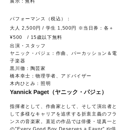
展示 : 無料
パフォーマンス（税込）：
大人 2,500円 / 学生 1,500円 ※当日券：各＋
¥500 / 15歳以下無料
出演・スタッフ
ヤニック・パジェ：作曲、パーカッション＆電
子楽器
黒川徹：陶芸家
橋本幸士：物理学者、アドバイザー
木内ひとみ：照明
Yannick Paget（ヤニック・パジェ）
指揮者として、作曲家として、そして演出者と
して多様なキャリアを追求する折衷主義のフラ
ンスの音楽家。直近の作品では俳優・堤真一と
の”Every Good Boy Deserves a Favor” や俳