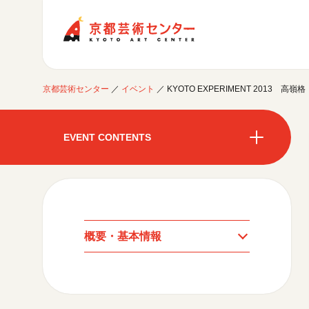
京都芸術センター
京都芸術センター
／
イベント
／
KYOTO EXPERIMENT 2013
ご利用案内
開館時間・アクセシビリティ
EVENT CONTENTS
イベントに参加する
フロアガイド
交通アクセス
開催中のイベント
図書室・情報コーナー
制作室を使う
開催中のイベント
月間スケジュール
カフェ・ショップ
これまでのイベント
よくあるご質問
制作室について
センターのプログラム・事業
月間スケジュール
取材／視察・見学／撮影
公募情報
制作室の使用方法・募集要項
概要・基本情報
制作室の設備
これまでのイベント
プログラム・事業