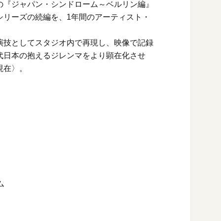
の『ジャパン・シンドローム～ベルリン編』
シリーズの続編を、1年間のアーティスト・
演技としてスタジオ内で再現し、映像で記録
代日本の抱えるジレンマをより顕在化させ
現在〉。
ム