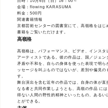
日時：10月6日（日）16：00～
会場：flowing KARASUMA
料金：500円
関連書籍情報
京都芸術センターの図書室にて、高嶺格をはじ
書籍をご覧いただけます。
高嶺格
高嶺格は、パフォーマンス、ビデオ、インスタ
アーティストである。彼の作品は、国／ジェン
矛盾や不和を、自らの身体を使った表現で明ら
ッセージを叫ぶものではないが、差別や偏見の
す。
舞台演出を含む近年の作品では、自身の体が直
なる者と共同作業しようとも、高嶺の作品 に
得ない人間の野性的精神といったもの、あるい
とができる。