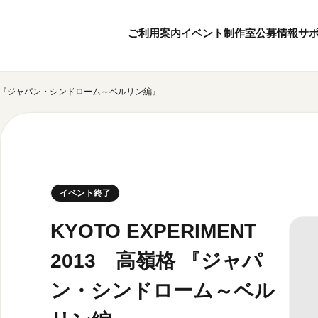
ご利用案内
イベント
制作室
公募情報
サ
 高嶺格 『ジャパン・シンドローム～ベルリン編』
8
7
ボランティア・サポーター
月
2026
年
本日開館 10:00
ボランティア
※チケット窓口は18:
京都芸術センターについて
KACサポーター
20:00まで／カフェは1
京都芸術センターってどんなところ？
京都芸術センターの歩み
チケット情報
イベント終了
概要・理念・運営体制
お知らせ
連携事業のご案内
お問い合わせ
KYOTO EXPERIMENT
閲覧支援
2013 高嶺格 『ジャパ
サイトポリシー
ン・シンドローム～ベル
オフィシャルSN