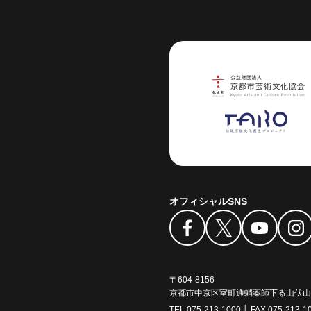
芸術センター
オフィシャルSNS
〒604-8156
京都市中京区室町通蛸薬師下る山伏山町
TEL:
075-213-1000
│ FAX:
075-213-1