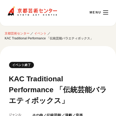
京都芸術センター
京都芸術センター
／
イベント
／
English
KAC Traditional Performance 「伝統芸能バラエティボックス」
本日開館 10:00～22:00
イベント終了
※チケット窓口は18:00まで／ギャラリー・図書室・情報コーナーは20:00まで／カ
フェは11:00～18:00まで営業
KAC Traditional
Performance 「伝統芸能バラ
ご利用案内
エティボックス」
開館時間・アクセシビリティ
イベントに参加する
フロアガイド
交通アクセス
ジャンル
その他／伝統芸能／演劇／音楽