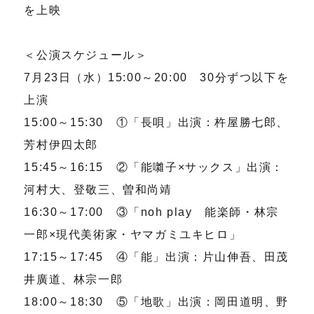
を上映
＜公演スケジュール＞
7月23日（水）15:00～20:00 30分ずつ以下を
上演
15:00～15:30 ①「長唄」出演：杵屋勝七郎、
芳村伊四太郎
15:45～16:15 ②「能囃子×サックス」出演：
河村大、登敬三、曽和尚靖
16:30～17:00 ③「noh play 能楽師・林宗
一郎×現代美術家・ヤマガミユキヒロ」
17:15～17:45 ④「能」出演：片山伸吾、田茂
井廣道、林宗一郎
18:00～18:30 ⑤「地歌」出演：岡田道明、野