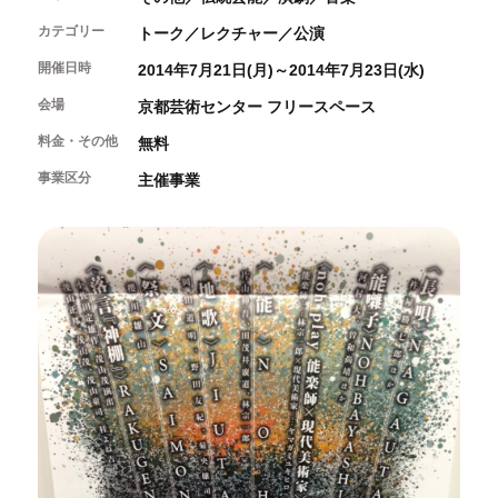
開催中のイベント
図書室・情報コーナー
制作室を使う
月間スケジュール
カテゴリー
トーク／レクチャー／公演
カフェ・ショップ
これまでのイベント
よくあるご質問
開催日時
2014年7月21日(月)～2014年7月23日(水)
制作室について
センターのプログラム・事業
取材／視察・見学／撮影
公募情報
制作室の使用方法・募集要項
会場
京都芸術センター フリースペース
制作室の設備
料金・その他
無料
ボランティア・サポーター
事業区分
主催事業
ボランティア
京都芸術センターについて
KACサポーター
京都芸術センターってどんなところ？
チケット情報
京都芸術センターの歩み
お知らせ
概要・理念・運営体制
お問い合わせ
連携事業のご案内
閲覧支援
サイトポリシー&プライバシーポリシー
オフィシャルSNS