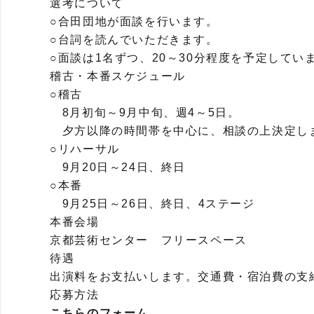
選考について
○合田団地が面談を行います。
○台詞を読んでいただきます。
○面談は1名ずつ、20～30分程度を予定してい
稽古・本番スケジュール
○稽古
8月初旬～9月中旬、週4～5日。
夕方以降の時間帯を中心に、相談の上決定し
○リハーサル
9月20日～24日、終日
○本番
9月25日～26日、終日、4ステージ
本番会場
京都芸術センター フリースペース
待遇
出演料をお支払いします。交通費・宿泊費の支
応募方法
こちらのフォーム