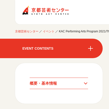
京都芸術センター
京都芸術センター
／
イベント
／
KAC Performing Arts Prog
ご利用案内
開館時間・アクセシビリティ
EVENT CONTENTS
イベントに参加する
フロアガイド
交通アクセス
開催中のイベント
図書室・情報コーナー
制作室を使う
開催中のイベント
月間スケジュール
カフェ・ショップ
これまでのイベント
よくあるご質問
制作室について
センターのプログラム・事業
月間スケジュール
取材／視察・見学／撮影
公募情報
制作室の使用方法・募集要項
概要・基本情報
制作室の設備
これまでのイベント
プログラム・事業