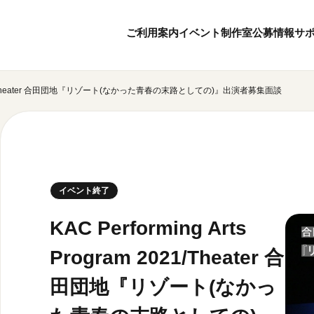
ご利用案内
イベント
制作室
公募情報
サ
ram 2021/Theater 合田団地『リゾート(なかった青春の末路としての)』出演者募集面談
8
9
ボランティア・サポーター
月
2026
年
本日開館 10:00
ボランティア
※チケット窓口は18:
京都芸術センターについて
KACサポーター
20:00まで／カフェは1
京都芸術センターってどんなところ？
京都芸術センターの歩み
チケット情報
イベント終了
概要・理念・運営体制
お知らせ
連携事業のご案内
お問い合わせ
KAC Performing Arts
閲覧支援
Program 2021/Theater 合
サイトポリシー
田団地『リゾート(なかっ
オフィシャルSN