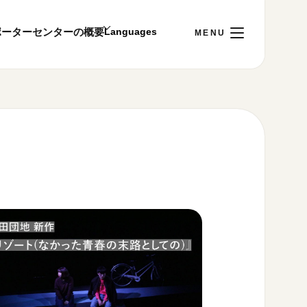
ポーター
センターの概要
日
[日]
ご利用案内
～22:00
00まで／ギャラリー・図書室・情報コーナーは
1:00～18:00まで営業
&プライバシーポリシー
S