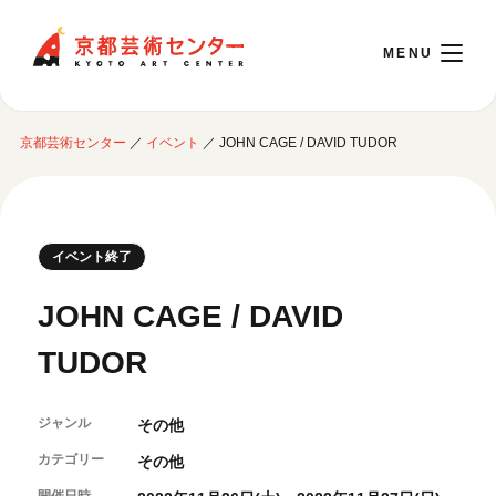
京都芸術センター
京都芸術センター
／
イベント
／
JOHN CAGE / DAVID TUDOR
English
本日開館 10:00～22:00
イベント終了
※チケット窓口は18:00まで／ギャラリー・図書室・情報コーナーは20:00まで／カ
JOHN CAGE / DAVID
フェは11:00～18:00まで営業
TUDOR
ご利用案内
ジャンル
その他
開館時間・アクセシビリティ
イベントに参加する
フロアガイド
カテゴリー
その他
交通アクセス