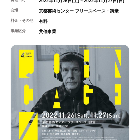
開催日時
2022年11月26日(土)～2022年11月27日(日)
開催中のイベント
図書室・情報コーナー
制作室を使う
月間スケジュール
会場
カフェ・ショップ
京都芸術センター フリースペース・講堂
これまでのイベント
よくあるご質問
制作室について
料金・その他
有料
センターのプログラム・事業
取材／視察・見学／撮影
公募情報
制作室の使用方法・募集要項
事業区分
共催事業
制作室の設備
ボランティア・サポーター
ボランティア
京都芸術センターについて
KACサポーター
京都芸術センターってどんなところ？
チケット情報
京都芸術センターの歩み
お知らせ
概要・理念・運営体制
お問い合わせ
連携事業のご案内
閲覧支援
サイトポリシー&プライバシーポリシー
オフィシャルSNS