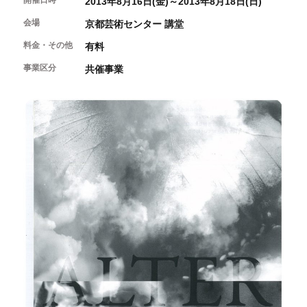
開催日時
2013年8月16日(金)～2013年8月18日(日)
開催中のイベント
図書室・情報コーナー
制作室を使う
月間スケジュール
会場
カフェ・ショップ
京都芸術センター 講堂
これまでのイベント
よくあるご質問
制作室について
料金・その他
有料
センターのプログラム・事業
取材／視察・見学／撮影
公募情報
制作室の使用方法・募集要項
事業区分
共催事業
制作室の設備
ボランティア・サポーター
ボランティア
京都芸術センターについて
KACサポーター
京都芸術センターってどんなところ？
チケット情報
京都芸術センターの歩み
お知らせ
概要・理念・運営体制
お問い合わせ
連携事業のご案内
閲覧支援
サイトポリシー&プライバシーポリシー
オフィシャルSNS