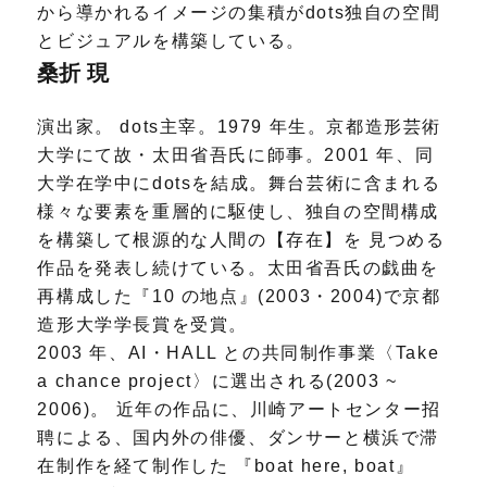
から導かれるイメージの集積がdots独自の空間
とビジュアルを構築している。
桑折 現
演出家。 dots主宰。1979 年生。京都造形芸術
大学にて故・太田省吾氏に師事。2001 年、同
大学在学中にdotsを結成。舞台芸術に含まれる
様々な要素を重層的に駆使し、独自の空間構成
を構築して根源的な人間の【存在】を 見つめる
作品を発表し続けている。太田省吾氏の戯曲を
再構成した『10 の地点』(2003・2004)で京都
造形大学学長賞を受賞。
2003 年、AI・HALL との共同制作事業〈Take
a chance project〉に選出される(2003 ~
2006)。 近年の作品に、川崎アートセンター招
聘による、国内外の俳優、ダンサーと横浜で滞
在制作を経て制作した 『boat here, boat』