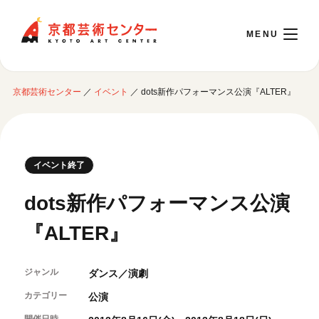
京都芸術センター
京都芸術センター
／
イベント
／
dots新作パフォーマンス公演『ALTER』
English
本日開館 10:00～22:00
イベント終了
※チケット窓口は18:00まで／ギャラリー・図書室・情報コーナーは20:00まで／カ
dots新作パフォーマンス公演
フェは11:00～18:00まで営業
『ALTER』
ご利用案内
ジャンル
ダンス／演劇
開館時間・アクセシビリティ
イベントに参加する
フロアガイド
カテゴリー
公演
交通アクセス