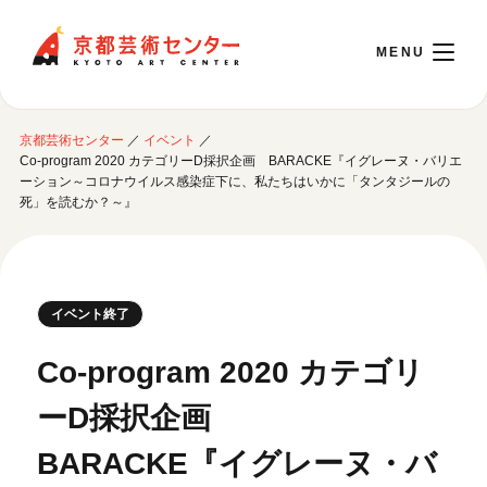
京都芸術センター
京都芸術センター
／
イベント
／
English
Co-program 2020 カテゴリーD採択企画 BARACKE『イグレーヌ・バリエ
ーション～コロナウイルス感染症下に、私たちはいかに「タンタジールの
死」を読むか？～』
本日開館 10:00～22:00
※チケット窓口は18:00まで／ギャラリー・図書室・情報コーナーは20:00まで／カ
フェは11:00～18:00まで営業
イベント終了
Co-program 2020 カテゴリ
ご利用案内
ーD採択企画
開館時間・アクセシビリティ
イベントに参加する
フロアガイド
BARACKE『イグレーヌ・バ
交通アクセス