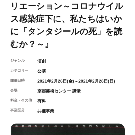
開催中のイベント
図書室・情報コーナー
リエーション～コロナウイル
制作室を使う
月間スケジュール
カフェ・ショップ
これまでのイベント
ス感染症下に、私たちはいか
よくあるご質問
制作室について
センターのプログラム・事業
取材／視察・見学／撮影
公募情報
制作室の使用方法・募集要項
に「タンタジールの死」を読
制作室の設備
むか？～』
ボランティア・サポーター
ボランティア
ジャンル
演劇
京都芸術センターについて
KACサポーター
カテゴリー
公演
京都芸術センターってどんなところ？
開催日時
チケット情報
2021年2月26日(金)～2021年2月28日(日)
京都芸術センターの歩み
お知らせ
概要・理念・運営体制
会場
京都芸術センター 講堂
お問い合わせ
連携事業のご案内
料金・その他
有料
閲覧支援
サイトポリシー&プライバシーポリシー
事業区分
共催事業
オフィシャルSNS