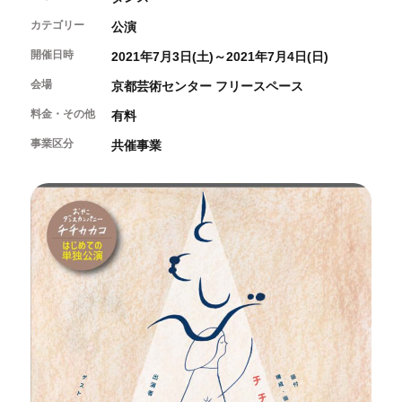
開催中のイベント
図書室・情報コーナー
制作室を使う
月間スケジュール
カテゴリー
公演
カフェ・ショップ
これまでのイベント
よくあるご質問
開催日時
2021年7月3日(土)～2021年7月4日(日)
制作室について
センターのプログラム・事業
取材／視察・見学／撮影
公募情報
制作室の使用方法・募集要項
会場
京都芸術センター フリースペース
制作室の設備
料金・その他
有料
ボランティア・サポーター
事業区分
共催事業
ボランティア
京都芸術センターについて
KACサポーター
京都芸術センターってどんなところ？
チケット情報
京都芸術センターの歩み
お知らせ
概要・理念・運営体制
お問い合わせ
連携事業のご案内
閲覧支援
サイトポリシー&プライバシーポリシー
オフィシャルSNS