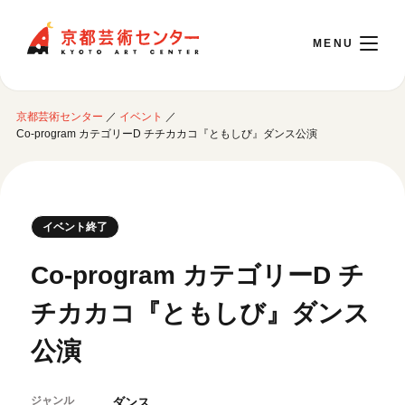
京都芸術センター
京都芸術センター
／
イベント
／
English
Co-program カテゴリーD チチカカコ『ともしび』ダンス公演
本日開館 10:00～22:00
イベント終了
※チケット窓口は18:00まで／ギャラリー・図書室・情報コーナーは20:00まで／カ
フェは11:00～18:00まで営業
Co-program カテゴリーD チ
チカカコ『ともしび』ダンス
ご利用案内
公演
開館時間・アクセシビリティ
イベントに参加する
フロアガイド
交通アクセス
ジャンル
ダンス