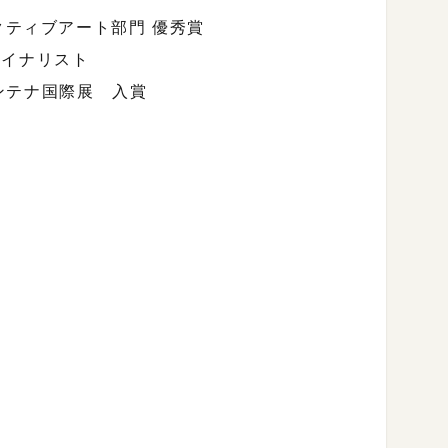
クティブアート部門 優秀賞
na ファイナリスト
コンテナ国際展 入賞