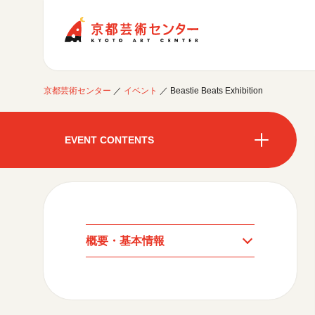
京都芸術センター
京都芸術センター
／
イベント
／
Beastie Beats Exh
ご利用案内
開館時間・アクセシビリティ
EVENT CONTENTS
イベントに参加する
フロアガイド
交通アクセス
開催中のイベント
図書室・情報コーナー
制作室を使う
開催中のイベント
月間スケジュール
カフェ・ショップ
これまでのイベント
よくあるご質問
制作室について
センターのプログラム・事業
月間スケジュール
取材／視察・見学／撮影
公募情報
制作室の使用方法・募集要項
概要・基本情報
制作室の設備
これまでのイベント
プログラム・事業