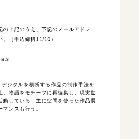
記の上記のうえ、下記のメールアドレ
。（申込締切11/10）
eats
グとデジタルを横断する作品の制作手法を
土、物語をモチーフに再編集し、現実世
活動している。主に空間を使った作品展
ーマンスも行う。