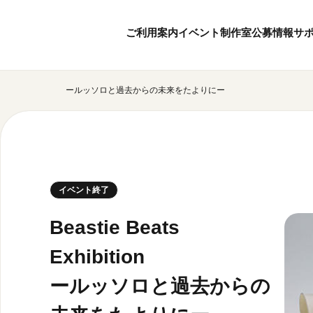
ご利用案内
イベント
制作室
公募情報
サ
ibition ールッソロと過去からの未来をたよりにー
8
6
ボランティア・サポーター
月
2026
年
本日開館 10:00
ボランティア
※チケット窓口は18:
京都芸術センターについて
KACサポーター
20:00まで／カフェは1
京都芸術センターってどんなところ？
京都芸術センターの歩み
チケット情報
イベント終了
概要・理念・運営体制
お知らせ
連携事業のご案内
お問い合わせ
Beastie Beats
閲覧支援
Exhibit
サイトポリシー
ールッソロと過去からの
オフィシャルSN