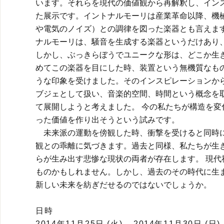
います。それらを現代の価値観から再解釈し、イン
た展示です。イントナルモーリは産業革命以降、機
や電気のノイズ）との調律を図った楽器とも言えま
ナルモーリは、騒音を生成する楽器というだけあり
しかし、ぶっきらぼうでユニークな形は、どこか生
めてこの楽器を目にした時、装置という無機質なも
うな印象を受けました。そのインスピレーションか
ブジェとして扱い、音楽的空間、時間という概念を
て展開しようと考えました。 今の私たちが構造を
った価値を作り出そうという試みです。
未来派の運動を傍観した時、衝撃を受けると同時に
観との乖離に気づきます。過去と同様、私たちが生
らが生み出す悲惨な現状の両者が存在します。 現
ものかもしれません。しかし、過去のその時代に生
新しい未来を紡ぎだせるのではないでしょうか。
嶋田 
日時
2014年11月25日 (火) – 2014年11月30日 (日)