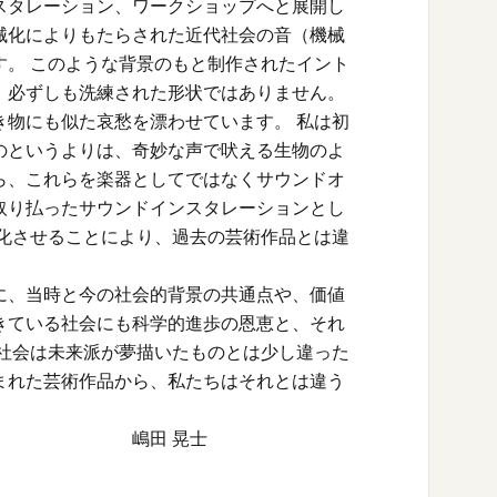
スタレーション、ワークショップへと展開し
械化によりもたらされた近代社会の音（機械
す。 このような背景のもと制作されたイント
、必ずしも洗練された形状ではありません。
き物にも似た哀愁を漂わせています。 私は初
のというよりは、奇妙な声で吠える生物のよ
ら、これらを楽器としてではなくサウンドオ
取り払ったサウンドインスタレーションとし
変化させることにより、過去の芸術作品とは違
、当時と今の社会的背景の共通点や、価値
きている社会にも科学的進歩の恩恵と、それ
代社会は未来派が夢描いたものとは少し違った
まれた芸術作品から、私たちはそれとは違う
晃士