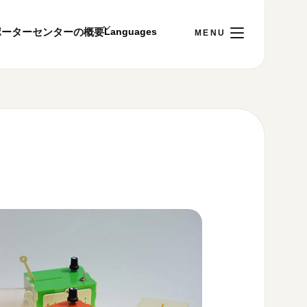
ポーター
センターの概要
日
[木]
ご利用案内
～22:00
00まで／ギャラリー・図書室・情報コーナーは
1:00～18:00まで営業
ion
&プライバシーポリシー
S