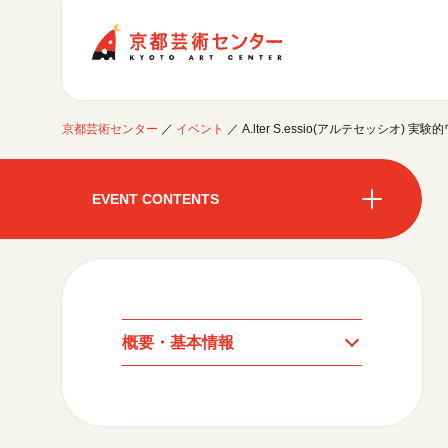
京都芸術センター
京都芸術センター
／
イベント
／
A.lter S.essio(アルテセッシオ)
ご利用案内
開館時間・アクセシビリティ
EVENT CONTENTS
イベントに参加する
フロアガイド
交通アクセス
開催中のイベント
図書室・情報コーナー
制作室を使う
開催中のイベント
月間スケジュール
カフェ・ショップ
これまでのイベント
よくあるご質問
制作室について
センターのプログラム・事業
月間スケジュール
取材／視察・見学／撮影
公募情報
制作室の使用方法・募集要項
概要・基本情報
制作室の設備
これまでのイベント
プログラム・事業