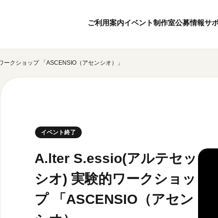
ご利用案内
イベント
制作室
公募情報
サ
 実験的ワークショップ 「ASCENSIO（アセンシオ）」
8
8
ボランティア・サポーター
月
2026
年
本日開館 10:00
ボランティア
※チケット窓口は18:
京都芸術センターについて
KACサポーター
20:00まで／カフェは1
京都芸術センターってどんなところ？
京都芸術センターの歩み
チケット情報
イベント終了
概要・理念・運営体制
お知らせ
連携事業のご案内
お問い合わせ
A.lter S.essio(アルテセッ
閲覧支援
シオ) 実験的ワークショッ
サイトポリシー
プ 「ASCENSIO（アセン
オフィシャルSN