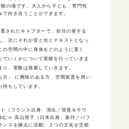
実験の場です。大人から子ども、専門性
ルで向き合うことができます。
に設置されたキャプターで、自分の発する
し、次にそれが音と光とテキストとなっ
この空間の中に身体をどのように置く
っていくかについて実験を行っていきま
まり、実験は発展していきます。
ち方」 に興味のある方、空間装置を用い
お待ちしています。
プランケット（フランス出身、演出／視覚＆サウ
 – ≪ゆむ≫ 高山啓子（日本出身、振付／パフ
ランスを拠点に活動。２つの文化を交錯