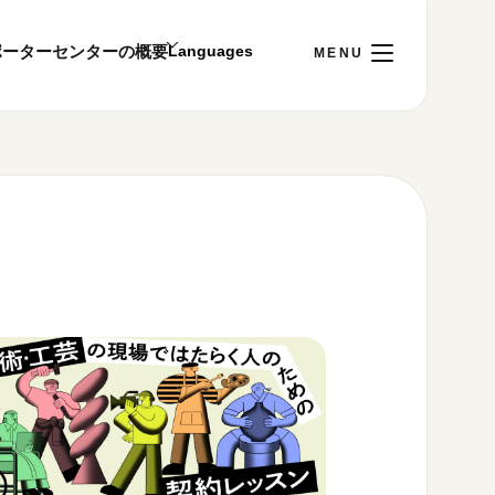
ポーター
センターの概要
日
[木]
ご利用案内
～22:00
00まで／ギャラリー・図書室・情報コーナーは
1:00～18:00まで営業
&プライバシーポリシー
S