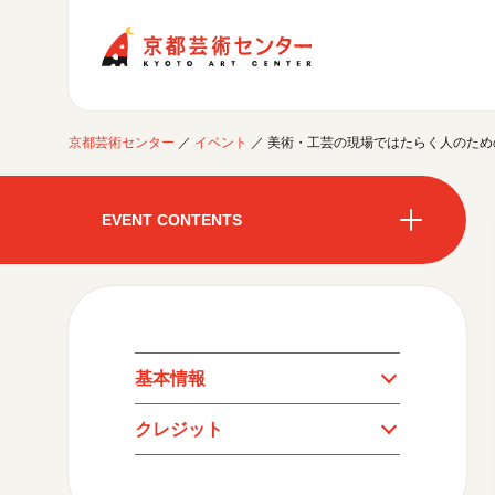
京都芸術センター
京都芸術センター
／
イベント
／
美術・工芸の現場ではたらく人のため
ご利用案内
開館時間・アクセシビリティ
EVENT CONTENTS
イベントに参加する
フロアガイド
交通アクセス
開催中のイベント
図書室・情報コーナー
制作室を使う
開催中のイベント
月間スケジュール
カフェ・ショップ
これまでのイベント
よくあるご質問
制作室について
センターのプログラム・事業
月間スケジュール
取材／視察・見学／撮影
公募情報
制作室の使用方法・募集要項
基本情報
制作室の設備
これまでのイベント
クレジット
プログラム・事業