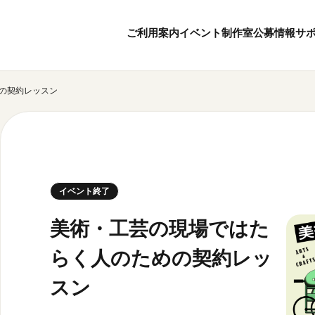
ご利用案内
イベント
制作室
公募情報
サ
の契約レッスン
8
6
ボランティア・サポーター
月
2026
年
本日開館 10:00
ボランティア
※チケット窓口は18:
京都芸術センターについて
KACサポーター
20:00まで／カフェは1
京都芸術センターってどんなところ？
京都芸術センターの歩み
チケット情報
イベント終了
概要・理念・運営体制
お知らせ
連携事業のご案内
お問い合わせ
美術・工芸の現場ではた
閲覧支援
らく人のための契約レッ
サイトポリシー
スン
オフィシャルSN