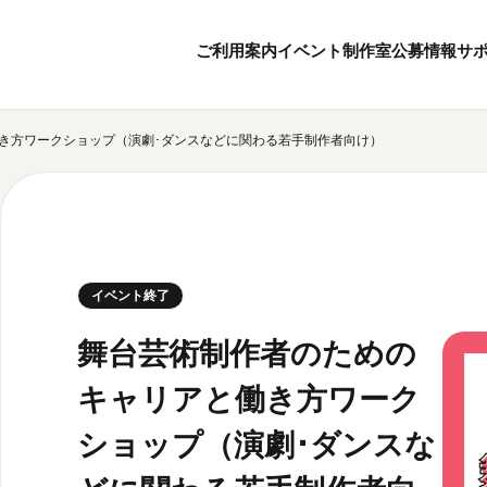
ご利用案内
イベント
制作室
公募情報
サ
き方ワークショップ（演劇･ダンスなどに関わる若手制作者向け）
8
1
ボランティア・サポーター
月
2026
年
本日開館 10:00
ボランティア
※チケット窓口は18:
京都芸術センターについて
KACサポーター
20:00まで／カフェは1
京都芸術センターってどんなところ？
京都芸術センターの歩み
チケット情報
イベント終了
概要・理念・運営体制
お知らせ
連携事業のご案内
お問い合わせ
舞台芸術制作者のための
閲覧支援
キャリアと働き方ワーク
サイトポリシー
ショップ（演劇･ダンスな
オフィシャルSN