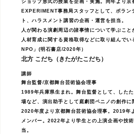
ショップ形式の授業を企画・実施。同年より京都
EXPERIMENT事務局スタッフとして、ボラ
ト、ハラスメント講習の企画・運営を担当。
人が関わる演劇周辺の諸事情について学ぶこと
人材育成に関する資格取得などに取り組んでい
NPO」(明石書店/2020年）
北方 こだち（きたがたこだち）
講師
舞台監督/京都舞台芸術協会理事
1989年兵庫県生まれ。舞台監督として、した
場など、演出助手として庭劇団ペニノの創作に
2020年度より京都舞台芸術協会理事。2019年より
メンバー。2022年より学生との上演企画や技
当。