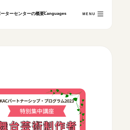
ポーター
センターの概要
0
日
[月]
ご利用案内
～22:00
00まで／ギャラリー・図書室・情報コーナーは
1:00～18:00まで営業
&プライバシーポリシー
S