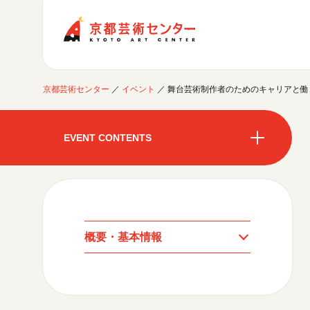
京都芸術センター
京都芸術センター
／
イベント
／
舞台芸術制作者のためのキャリアと働
ご利用案内
開館時間・アクセシビリティ
EVENT CONTENTS
イベントに参加する
フロアガイド
交通アクセス
開催中のイベント
図書室・情報コーナー
制作室を使う
開催中のイベント
月間スケジュール
カフェ・ショップ
これまでのイベント
よくあるご質問
制作室について
センターのプログラム・事業
月間スケジュール
取材／視察・見学／撮影
公募情報
制作室の使用方法・募集要項
概要・基本情報
制作室の設備
これまでのイベント
プログラム・事業