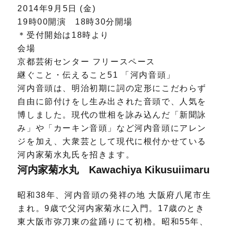
2014年9月5日 (金)
19時00開演 18時30分開場
＊受付開始は18時より
会場
京都芸術センター フリースペース
継ぐこと・伝えること51 「河内音頭」
河内音頭は、明治初期に詞の定形にこだわらず
自由に節付けをし生み出された音頭で、人気を
博しました。現代の世相を詠み込んだ「新聞詠
み」や「カーキン音頭」など河内音頭にアレン
ジを加え、大衆芸として現代に根付かせている
河内家菊水丸氏を招きます。
河内家菊水丸 Kawachiya Kikusuiimaru
昭和38年、河内音頭の発祥の地 大阪府八尾市生
まれ。9歳で父河内家菊水に入門。17歳のとき
東大阪市弥刀東の盆踊りにて初櫓。昭和55年、