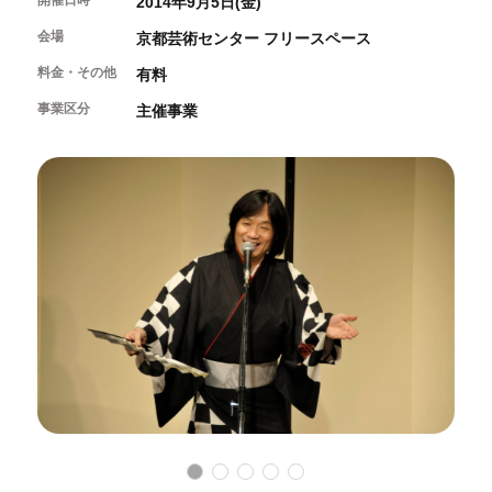
開催日時
2014年9月5日(金)
開催中のイベント
図書室・情報コーナー
制作室を使う
月間スケジュール
会場
カフェ・ショップ
京都芸術センター フリースペース
これまでのイベント
よくあるご質問
制作室について
料金・その他
有料
センターのプログラム・事業
取材／視察・見学／撮影
公募情報
制作室の使用方法・募集要項
事業区分
主催事業
制作室の設備
ボランティア・サポーター
ボランティア
京都芸術センターについて
KACサポーター
京都芸術センターってどんなところ？
チケット情報
京都芸術センターの歩み
お知らせ
概要・理念・運営体制
お問い合わせ
連携事業のご案内
閲覧支援
サイトポリシー&プライバシーポリシー
オフィシャルSNS