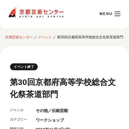
京都芸術センター
京都芸術センター
／
イベント
／
第30回京都府高等学校総合文化祭茶道部門
English
本日開館 10:00～22:00
イベント終了
※チケット窓口は18:00まで／ギャラリー・図書室・情報コーナーは20:00まで／カ
第30回京都府高等学校総合文
フェは11:00～18:00まで営業
化祭茶道部門
ご利用案内
ジャンル
その他／伝統芸能
開館時間・アクセシビリティ
イベントに参加する
フロアガイド
カテゴリー
ワークショップ
交通アクセス