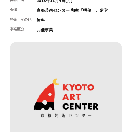
開催日時
2013年11月4日(月)
開催中のイベント
図書室・情報コーナー
制作室を使う
月間スケジュール
会場
カフェ・ショップ
京都芸術センター 和室「明倫」、講堂
これまでのイベント
よくあるご質問
制作室について
料金・その他
無料
センターのプログラム・事業
取材／視察・見学／撮影
公募情報
制作室の使用方法・募集要項
事業区分
共催事業
制作室の設備
ボランティア・サポーター
ボランティア
京都芸術センターについて
KACサポーター
京都芸術センターってどんなところ？
チケット情報
京都芸術センターの歩み
お知らせ
概要・理念・運営体制
お問い合わせ
連携事業のご案内
閲覧支援
サイトポリシー&プライバシーポリシー
オフィシャルSNS