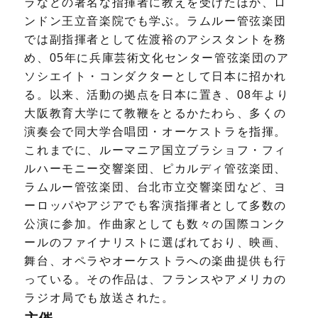
ラなどの著名な指揮者に教えを受けたほか、ロ
ンドン王立音楽院でも学ぶ。ラムルー管弦楽団
では副指揮者として佐渡裕のアシスタントを務
め、05年に兵庫芸術文化センター管弦楽団のア
ソシエイト・コンダクターとして日本に招かれ
る。以来、活動の拠点を日本に置き、08年より
大阪教育大学にて教鞭をとるかたわら、多くの
演奏会で同大学合唱団・オーケストラを指揮。
これまでに、ルーマニア国立ブラショフ・フィ
ルハーモニー交響楽団、ピカルディ管弦楽団、
ラムルー管弦楽団、台北市立交響楽団など、ヨ
ーロッパやアジアでも客演指揮者として多数の
公演に参加。作曲家としても数々の国際コンク
ールのファイナリストに選ばれており、映画、
舞台、オペラやオーケストラへの楽曲提供も行
っている。その作品は、フランスやアメリカの
ラジオ局でも放送された。