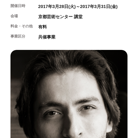
開催中のイベント
図書室・情報コーナー
開催日時
制作室を使う
2017年3月28日(火)～2017年3月31日(金)
月間スケジュール
カフェ・ショップ
これまでのイベント
会場
京都芸術センター 講堂
よくあるご質問
制作室について
センターのプログラム・事業
取材／視察・見学／撮影
公募情報
料金・その他
制作室の使用方法・募集要項
有料
制作室の設備
事業区分
共催事業
ボランティア・サポーター
ボランティア
京都芸術センターについて
KACサポーター
京都芸術センターってどんなところ？
チケット情報
京都芸術センターの歩み
お知らせ
概要・理念・運営体制
お問い合わせ
連携事業のご案内
閲覧支援
サイトポリシー&プライバシーポリシー
オフィシャルSNS