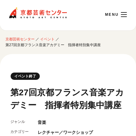
京都芸術センター
京都芸術センター
／
イベント
／
English
第27回京都フランス音楽アカデミー 指揮者特別集中講座
本日開館 10:00～22:00
イベント終了
※チケット窓口は18:00まで／ギャラリー・図書室・情報コーナーは20:00まで／カ
フェは11:00～18:00まで営業
第27回京都フランス音楽アカ
デミー 指揮者特別集中講座
ご利用案内
開館時間・アクセシビリティ
ジャンル
音楽
イベントに参加する
フロアガイド
カテゴリー
交通アクセス
レクチャー／ワークショップ