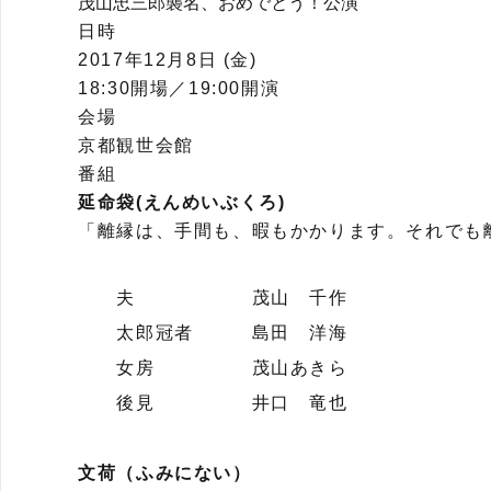
茂山忠三郎襲名、おめでとう！公演
日時
2017年12月8日 (金)
18:30開場／19:00開演
会場
京都観世会館
番組
延命袋(えんめいぶくろ)
「離縁は、手間も、暇もかかります。それでも
夫 茂山 千作
太郎冠者 島田 洋海
女房 茂山あきら
後見 井口 竜也
文荷（ふみにない）