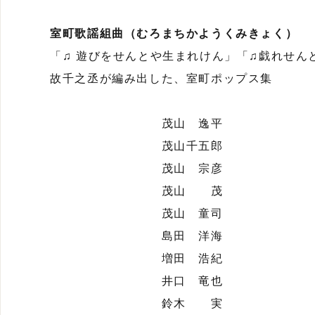
室町歌謡組曲（むろまちかようくみきょく）
「♫ 遊びをせんとや生まれけん」「♫戯れせん
故千之丞が編み出した、室町ポップス集
茂山 逸平
茂山千五郎
茂山 宗彦
茂山 茂
茂山 童司
島田 洋海
増田 浩紀
井口 竜也
鈴木 実