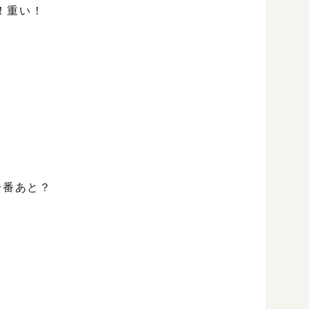
！重い！
一番あと？