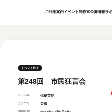
ご利用案内
イベント
制作室
公募情報
サ
8
8
ボランティア・サポーター
月
2026
年
本日開館 10:00
ボランティア
※チケット窓口は18:
京都芸術センターについて
KACサポーター
20:00まで／カフェは1
京都芸術センターってどんなところ？
京都芸術センターの歩み
チケット情報
イベント終了
概要・理念・運営体制
お知らせ
連携事業のご案内
お問い合わせ
第248回 市民狂言会
閲覧支援
サイトポリシー
ジャンル
伝統芸能
カテゴリー
公演
オフィシャルSN
開催日時