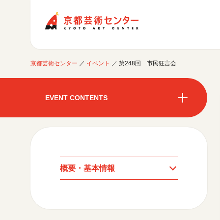
京都芸術センター
京都芸術センター
／
イベント
／
第248回 市民狂言会
ご利用案内
開館時間・アクセシビリティ
EVENT CONTENTS
イベントに参加する
フロアガイド
交通アクセス
開催中のイベント
図書室・情報コーナー
制作室を使う
開催中のイベント
月間スケジュール
カフェ・ショップ
これまでのイベント
よくあるご質問
制作室について
センターのプログラム・事業
月間スケジュール
取材／視察・見学／撮影
公募情報
制作室の使用方法・募集要項
概要・基本情報
制作室の設備
これまでのイベント
プログラム・事業