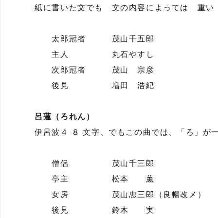
紙に書いた文でも 文の内容によっては 重い
太郎冠者 茂山千五郎
主人 丸石やすし
次郎冠者 茂山 宗彦
後見 増田 浩紀
呂蓮（ろれん）
伊呂波４ ８ 文字、でもこの曲では、「ろ」が
僧侶 茂山千三郎
亭主 松本 薫
女房 茂山忠三郎（良暢改メ）
後見 鈴木 実