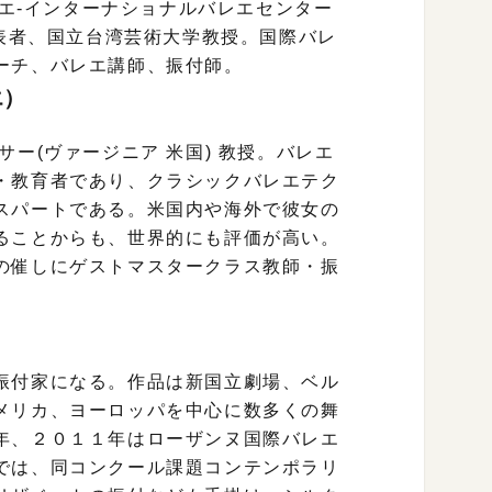
レエ-インターナショナルバレエセンター
代表者、国立台湾芸術大学教授。国際バレ
ーチ、バレエ講師、振付師。
エ）
ー(ヴァージニア 米国) 教授。バレエ
・教育者であり、クラシックバレエテク
スパートである。米国内や海外で彼女の
ることからも、世界的にも評価が高い。
の催しにゲストマスタークラス教師・振
振付家になる。作品は新国立劇場、ベル
メリカ、ヨーロッパを中心に数多くの舞
年、２０１１年はローザンヌ国際バレエ
では、同コンクール課題コンテンポラリ