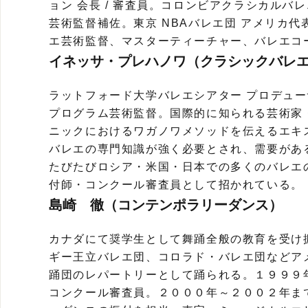
ョン 会長 / 審査員。コロンビアクラシカルバ
芸術監督補佐。東京 NBAバレエ団 アメリカ
エ芸術監督、マスターティーチャー、バレエコ
イネッサ・プレハノワ（クラシックバレ
ラットフォード大学バレエシアター プロデューサ
プログラム芸術監督。国際的に知られる芸術家
ニックにおけるワガノワメソッドを伝えるエキ
バレエの専門知識が強く必要とされ、需要があ
たびたびロシア・米国・日本での多くのバレエ
付師・コンクール審査員として招かれている。
島崎 徹（コンテンポラリーダンス）
カナダにて奨学生として舞踊全般の教育を受け
ギー王立バレエ団、コロラド・バレエ団などア
踊団のレパートリーとして踊られる。１９９９
コンクール審査員。２０００年～２００２年ま