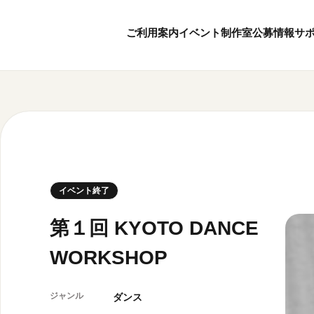
ご利用案内
イベント
制作室
公募情報
サ
8
8
ボランティア・サポーター
月
2026
年
本日開館 10:00
ボランティア
※チケット窓口は18:
京都芸術センターについて
KACサポーター
20:00まで／カフェは1
京都芸術センターってどんなところ？
京都芸術センターの歩み
チケット情報
イベント終了
概要・理念・運営体制
お知らせ
連携事業のご案内
お問い合わせ
第１回 KYOTO DANCE
閲覧支援
WORKSHOP
サイトポリシー
オフィシャルSN
ジャンル
ダンス