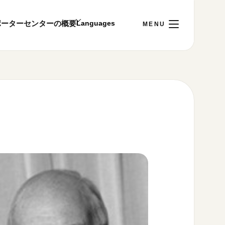
ポーター
センターの概要
日
[土]
ご利用案内
～22:00
00まで／ギャラリー・図書室・情報コーナーは
1:00～18:00まで営業
&プライバシーポリシー
S