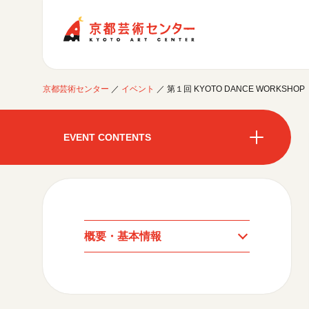
京都芸術センター
京都芸術センター
／
イベント
／
第１回 KYOTO DANCE WORKSHOP
ご利用案内
開館時間・アクセシビリティ
EVENT CONTENTS
イベントに参加する
フロアガイド
交通アクセス
開催中のイベント
図書室・情報コーナー
制作室を使う
開催中のイベント
月間スケジュール
カフェ・ショップ
これまでのイベント
よくあるご質問
制作室について
センターのプログラム・事業
月間スケジュール
取材／視察・見学／撮影
公募情報
制作室の使用方法・募集要項
概要・基本情報
制作室の設備
これまでのイベント
プログラム・事業