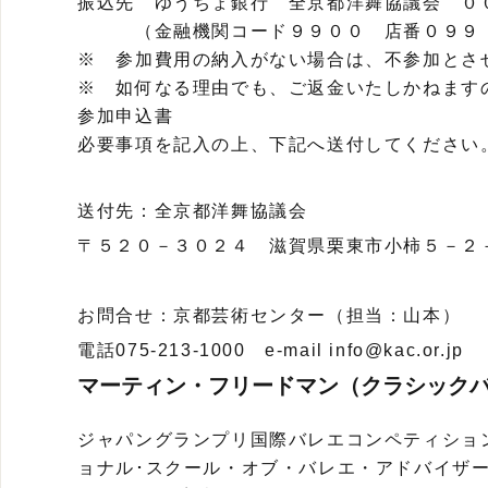
振込先 ゆうちょ銀行 全京都洋舞協議会 ０
（金融機関コード９９００ 店番０９９ 
※ 参加費用の納入がない場合は、不参加とさ
※ 如何なる理由でも、ご返金いたしかねます
参加申込書
必要事項を記入の上、下記へ送付してください
送付先：全京都洋舞協議会
〒５２０－３０２４ 滋賀県栗東市小柿５－２
お問合せ：京都芸術センター（担当：山本）
電話075-213-1000 e-mail info@kac.or.jp
マーティン・フリードマン（クラシック
ジャパングランプリ国際バレエコンペティショ
ョナル･スクール・オブ・バレエ・アドバイザ