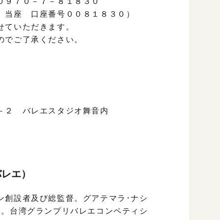
０９７０－７－８１８３０
当座 口座番号００８１８３０）
せていただきます。
のでご了承ください。
。
－２ バレエスタジオ舞音内
バレエ）
ン創設者及び総監督。グアテマラ･ナシ
ー。台湾グランプリバレエコンペティシ