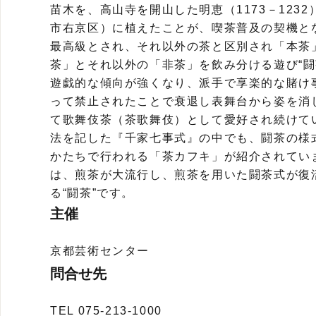
苗木を、高山寺を開山した明恵（1173－123
市右京区）に植えたことが、喫茶普及の契機と
最高級とされ、それ以外の茶と区別され「本茶
茶」とそれ以外の「非茶」を飲み分ける遊び“闘
遊戯的な傾向が強くなり、派手で享楽的な賭け
って禁止されたことで衰退し表舞台から姿を消
て歌舞伎茶（茶歌舞伎）として愛好され続けて
法を記した『千家七事式』の中でも、闘茶の様
かたちで行われる「茶カフキ」が紹介されてい
は、煎茶が大流行し、煎茶を用いた闘茶式が復
る“闘茶”です。
主催
京都芸術センター
問合せ先
TEL 075-213-1000