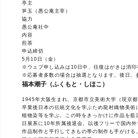
亭主
笋玉（愚公庵主宰）
協力
愚公庵社中
内容
煎茶
申込締切
5月10日（金）
※ウェブ申し込みは10日中、往復はがきは消印
※応募者多数の場合は抽選となります。後日、
福本潮子（ふくもと・しほこ）
1945年大阪生まれ、京都市立美術大学（現京
卒業後日本の伝統文化を学ぶため龍村織物美術
植物染等を学ぶ。この時をきっかけに作品を藍
日展系に10年所属後退会。以後フリーで国内
作品制作と平行してきもの帯の制作も手がける