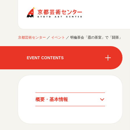
京都芸術センター
京都芸術センター
／
イベント
／
明倫茶会「霞の茶室」で「闘茶」
ご利用案内
開館時間・アクセシビリティ
EVENT CONTENTS
イベントに参加する
フロアガイド
交通アクセス
開催中のイベント
図書室・情報コーナー
制作室を使う
開催中のイベント
月間スケジュール
カフェ・ショップ
これまでのイベント
よくあるご質問
制作室について
センターのプログラム・事業
月間スケジュール
取材／視察・見学／撮影
公募情報
制作室の使用方法・募集要項
概要・基本情報
制作室の設備
これまでのイベント
プログラム・事業