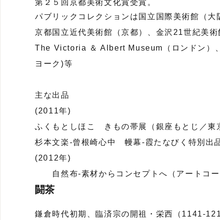
第２５回京都美術文化賞受賞。
パブリックコレクションは国立国際美術館（大
京都国立近代美術館（京都）、金沢21世紀美術
The Victoria ＆ Albert Museum（ロンドン）、M
ヨーク)等
主な出品
(2011年)
ふくもとしほこ きもの帯展（銀座もとじ／東
杉本文楽-曾根崎心中 幔幕-霞たなびく特別出
(2012年)
自然布-素材からコンセプトへ（アートコー
闘茶
鎌倉時代初期、臨済宗の開祖・栄西（1141‐1