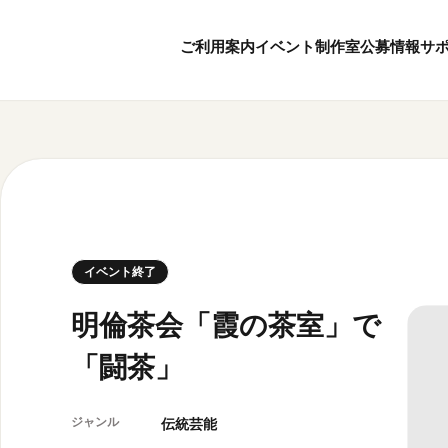
ご利用案内
イベント
制作室
公募情報
サ
8
6
ボランティア・サポーター
月
2026
年
本日開館 10:00
ボランティア
※チケット窓口は18:
京都芸術センターについて
KACサポーター
20:00まで／カフェは1
京都芸術センターってどんなところ？
京都芸術センターの歩み
チケット情報
イベント終了
概要・理念・運営体制
お知らせ
連携事業のご案内
お問い合わせ
明倫茶会「霞の茶室」で
閲覧支援
「闘茶」
サイトポリシー
オフィシャルSN
ジャンル
伝統芸能