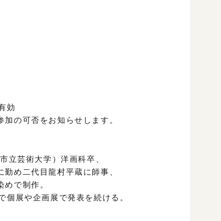
有効
参加の可否をお知らせします。
都市立芸術大学）洋画科卒、
に勤め二代目龍村平蔵に師事、
染めで制作。
外で個展や企画展で発表を続ける。
。