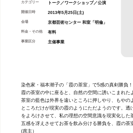
カテゴリー
トーク／ワークショップ／公演
開催日時
2013年5月25日(土)
会場
京都芸術センター 和室「明倫」
料金・その他
有料
事業区分
主催事業
染色家・福本潮子の「霞の茶室」で5感の真剣勝負
霞の茶室の中に座ると、自然の空間に誘いこまれた
茶室の藍色は外界を遠いところに押しやり、もやの
ところだけが現実の霞のようにただようのです。透
をよろけさせて、私の理想の空間意識を現実化した
五感を冴えさせてお茶を飲み分ける勝負を、霞の
(席主）