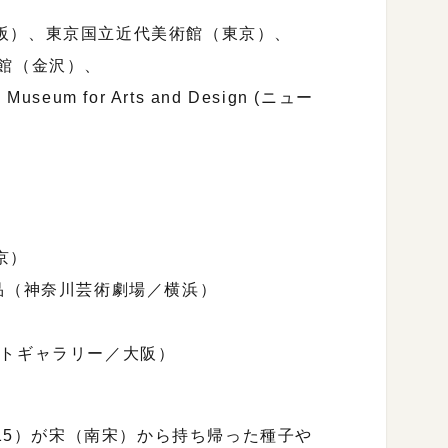
阪）、東京国立近代美術館（東京）、
館（金沢）、
useum for Arts and Design (ニュー
京）
品（神奈川芸術劇場／横浜）
トギャラリー／大阪）
215）が宋（南宋）から持ち帰った種子や