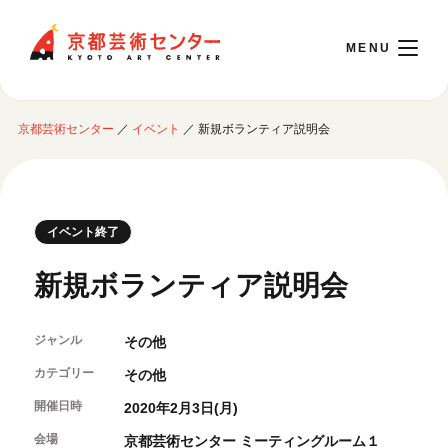
京都芸術センター
京都芸術センター
／
イベント
／
新規ボランティア説明会
English
本日開館 10:00～22:00
イベント終了
※チケット窓口は18:00まで／ギャラリー・図書室・情報コーナーは20:00まで／カ
新規ボランティア説明会
フェは11:00～18:00まで営業
ジャンル
その他
ご利用案内
カテゴリー
その他
開館時間・アクセシビリティ
開催日時
イベントに参加する
2020年2月3日(月)
フロアガイド
交通アクセス
会場
京都芸術センター ミーティングルーム１