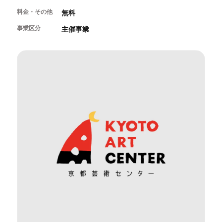
開催中のイベント
図書室・情報コーナー
制作室を使う
料金・その他
月間スケジュール
無料
カフェ・ショップ
これまでのイベント
よくあるご質問
事業区分
主催事業
制作室について
センターのプログラム・事業
取材／視察・見学／撮影
公募情報
制作室の使用方法・募集要項
制作室の設備
ボランティア・サポーター
ボランティア
京都芸術センターについて
KACサポーター
京都芸術センターってどんなところ？
チケット情報
京都芸術センターの歩み
お知らせ
概要・理念・運営体制
お問い合わせ
連携事業のご案内
閲覧支援
サイトポリシー&プライバシーポリシー
オフィシャルSNS