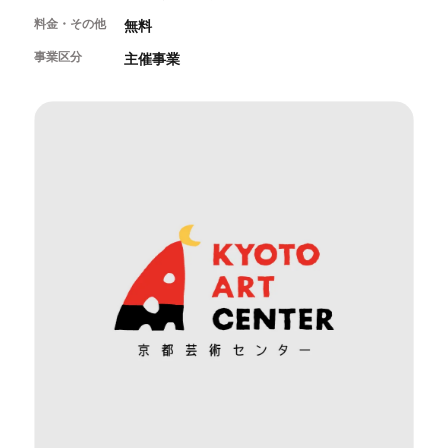
開催中のイベント
図書室・情報コーナー
制作室を使う
料金・その他
月間スケジュール
無料
カフェ・ショップ
これまでのイベント
よくあるご質問
事業区分
主催事業
制作室について
センターのプログラム・事業
取材／視察・見学／撮影
公募情報
制作室の使用方法・募集要項
制作室の設備
ボランティア・サポーター
ボランティア
京都芸術センターについて
KACサポーター
京都芸術センターってどんなところ？
チケット情報
京都芸術センターの歩み
お知らせ
概要・理念・運営体制
お問い合わせ
連携事業のご案内
閲覧支援
サイトポリシー&プライバシーポリシー
オフィシャルSNS