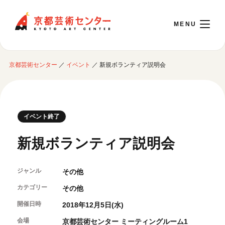
京都芸術センター
京都芸術センター
／
イベント
／
新規ボランティア説明会
English
本日開館 10:00～22:00
イベント終了
※チケット窓口は18:00まで／ギャラリー・図書室・情報コーナーは20:00まで／カ
新規ボランティア説明会
フェは11:00～18:00まで営業
ジャンル
その他
ご利用案内
カテゴリー
その他
開館時間・アクセシビリティ
開催日時
イベントに参加する
2018年12月5日(水)
フロアガイド
交通アクセス
会場
京都芸術センター ミーティングルーム1