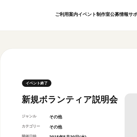
ご利用案内
イベント
制作室
公募情報
サ
8
7
ボランティア・サポーター
月
2026
年
本日開館 10:00
ボランティア
※チケット窓口は18:
京都芸術センターについて
KACサポーター
20:00まで／カフェは1
京都芸術センターってどんなところ？
京都芸術センターの歩み
チケット情報
イベント終了
概要・理念・運営体制
お知らせ
連携事業のご案内
お問い合わせ
新規ボランティア説明会
閲覧支援
サイトポリシー
ジャンル
その他
カテゴリー
その他
オフィシャルSN
開催日時