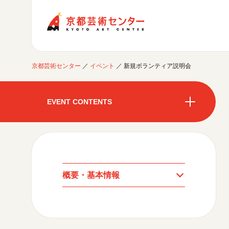
京都芸術センター
京都芸術センター
／
イベント
／
新規ボランティア説明会
ご利用案内
開館時間・アクセシビリティ
EVENT CONTENTS
イベントに参加する
フロアガイド
交通アクセス
開催中のイベント
図書室・情報コーナー
制作室を使う
開催中のイベント
月間スケジュール
カフェ・ショップ
これまでのイベント
よくあるご質問
制作室について
センターのプログラム・事業
月間スケジュール
取材／視察・見学／撮影
公募情報
制作室の使用方法・募集要項
概要・基本情報
制作室の設備
これまでのイベント
プログラム・事業